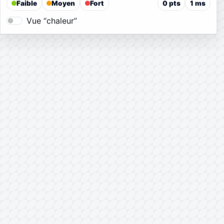
Faible
Moyen
Fort
0 pts
1 ms
Vue “chaleur”