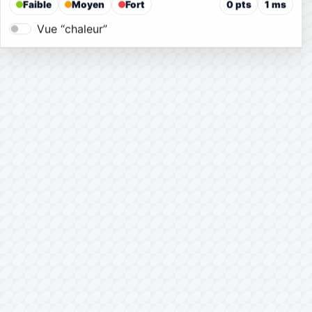
Faible
Moyen
Fort
0 pts
1 ms
Vue “chaleur”