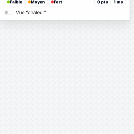
Faible
Moyen
Fort
0 pts
1 ms
Vue “chaleur”