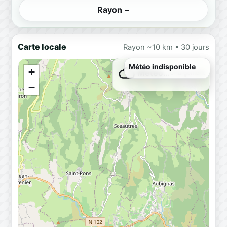
Rayon −
Carte locale
Rayon ~10 km • 30 jours
+
Météo…
Chargement
−