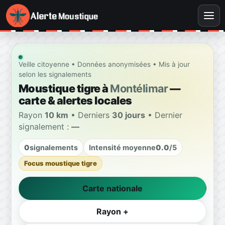
Veille citoyenne • Données anonymisées • Mis à jour
selon les signalements
Moustique tigre à
Montélimar
—
carte & alertes locales
Rayon
10 km
• Derniers
30 jours
• Dernier
signalement :
—
0
signalements
Intensité moyenne
0.0
/5
Focus moustique tigre
Carte nationale
Rayon +