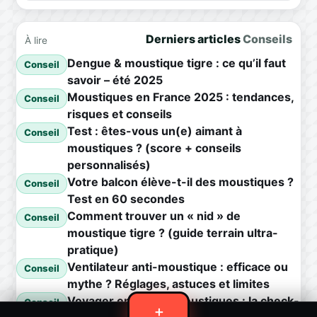
Derniers articles
Conseils
À lire
Dengue & moustique tigre : ce qu’il faut
Conseil
savoir – été 2025
Moustiques en France 2025 : tendances,
Conseil
risques et conseils
Test : êtes-vous un(e) aimant à
Conseil
moustiques ? (score + conseils
personnalisés)
Votre balcon élève-t-il des moustiques ?
Conseil
Test en 60 secondes
Comment trouver un « nid » de
Conseil
moustique tigre ? (guide terrain ultra-
pratique)
Ventilateur anti-moustique : efficace ou
Conseil
mythe ? Réglages, astuces et limites
Voyager en zone à moustiques : la check-
Conseil
＋