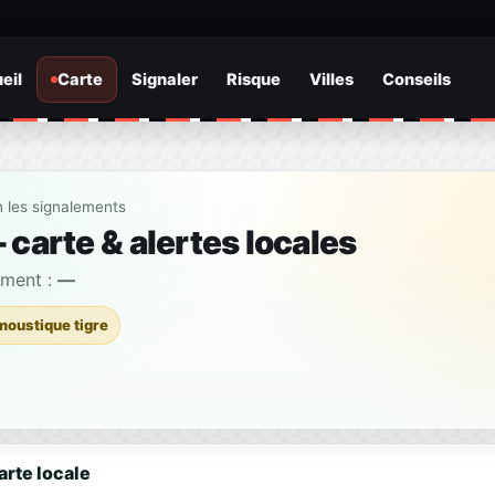
eil
Carte
Signaler
Risque
Villes
Conseils
n les signalements
carte & alertes locales
ement :
—
moustique tigre
arte locale