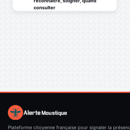
reconnaître, soigner, quand
consulter
Plateforme citoyenne française pour signaler la présen