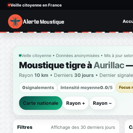
Veille citoyenne en France
Accu
Veille citoyenne • Données anonymisées • Mis à jour selo
Moustique tigre à
Aurillac
— 
Rayon
10 km
• Derniers
30 jours
• Dernier signal
0
signalements
Intensité moyenne
0.0
/5
Focus 
Carte nationale
Rayon +
Rayon −
Filtres
C
Affichage des 30 derniers jours