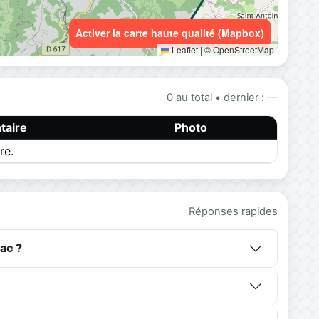
Activer la carte haute qualité (Mapbox)
Leaflet
|
© OpenStreetMap
0 au total • dernier : —
aire
Photo
re.
Réponses rapides
ac ?