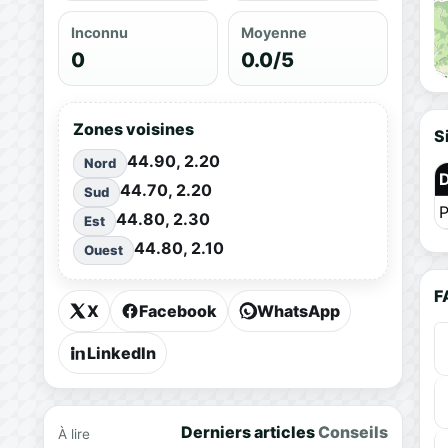
Inconnu
Moyenne
0
0.0/5
Zones voisines
S
44.90, 2.20
Nord
44.70, 2.20
Sud
P
44.80, 2.30
Est
44.80, 2.10
Ouest
F
X
Facebook
WhatsApp
LinkedIn
Derniers articles
Conseils
À lire