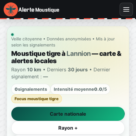
Veille citoyenne • Données anonymisées • Mis à jour
selon les signalements
Moustique tigre à
Lannion
— carte &
alertes locales
Rayon
10 km
• Derniers
30 jours
• Dernier
signalement :
—
0
signalements
Intensité moyenne
0.0
/5
Focus moustique tigre
Carte nationale
Rayon +