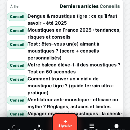
Derniers articles
Conseils
À lire
Dengue & moustique tigre : ce qu’il faut
Conseil
savoir – été 2025
Moustiques en France 2025 : tendances,
Conseil
risques et conseils
Test : êtes-vous un(e) aimant à
Conseil
moustiques ? (score + conseils
personnalisés)
Votre balcon élève-t-il des moustiques ?
Conseil
Test en 60 secondes
Comment trouver un « nid » de
Conseil
moustique tigre ? (guide terrain ultra-
pratique)
Ventilateur anti-moustique : efficace ou
Conseil
mythe ? Réglages, astuces et limites
Voyager en zone à moustiques : la check-
Conseil
list avant départ
＋
⌂
⌖
☰
●
Signaler
Piqûre de moustique infectée :
Conseil