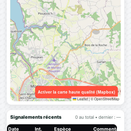
Activer la carte haute qualité (Mapbox)
Leaflet
|
© OpenStreetMap
Signalements récents
0 au total • dernier : —
Date
Int.
Espèce
Commentaire