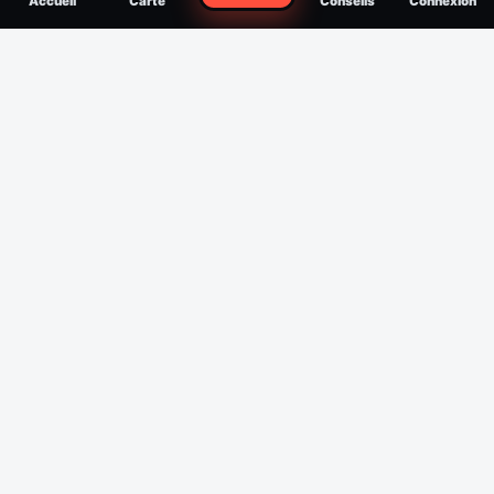
Accueil
Carte
Conseils
Connexion
reconnaître, soigner, quand consulter
Filtres
Affichage des 30 derniers jours
Période
Espèce
Intensité min
1
/5
Intensité max
5
/5
Appliquer