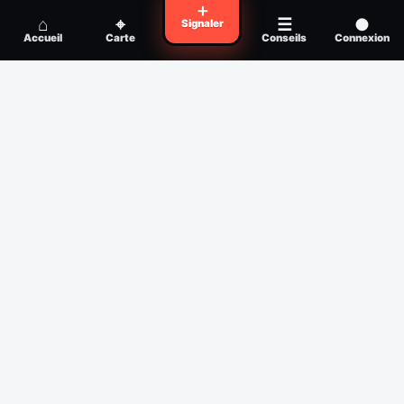
Voyager en zone à moustiques : la check-
＋
Conseil
⌂
⌖
☰
●
Signaler
list avant départ
Accueil
Carte
Conseils
Connexion
Piqûre de moustique infectée :
Conseil
reconnaître, soigner, quand consulter
Filtres
Affichage des 30 derniers jours
Période
Espèce
Intensité min
1
/5
Intensité max
5
/5