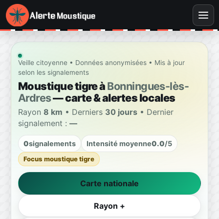
Veille citoyenne • Données anonymisées • Mis à jour
selon les signalements
Moustique tigre à
Bonningues-lès-
Ardres
— carte & alertes locales
Rayon
8 km
• Derniers
30 jours
• Dernier
signalement :
—
0
signalements
Intensité moyenne
0.0
/5
Focus moustique tigre
Carte nationale
Rayon +