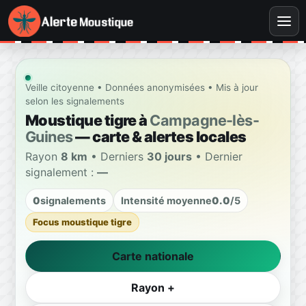
Veille citoyenne • Données anonymisées • Mis à jour
selon les signalements
Moustique tigre à
Campagne-lès-
Guines
— carte & alertes locales
Rayon
8 km
• Derniers
30 jours
• Dernier
signalement :
—
0
signalements
Intensité moyenne
0.0
/5
Focus moustique tigre
Carte nationale
Rayon +