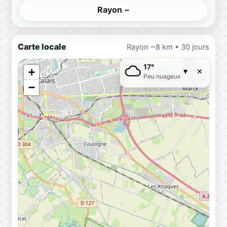
Rayon −
Carte locale
Rayon ~8 km • 30 jours
17°
×
+
▾
Peu nuageux
−