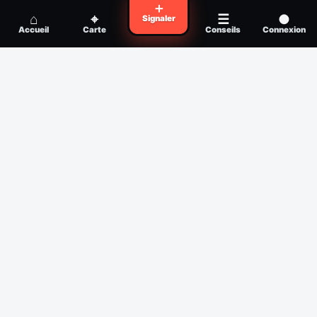
Voyager en zone à moustiques : la check-
＋
Conseil
⌂
⌖
☰
●
Signaler
list avant départ
Accueil
Carte
Conseils
Connexion
Piqûre de moustique infectée :
Conseil
reconnaître, soigner, quand consulter
Filtres
Affichage des 30 derniers jours
Période
Espèce
Intensité min
1
/5
Intensité max
5
/5