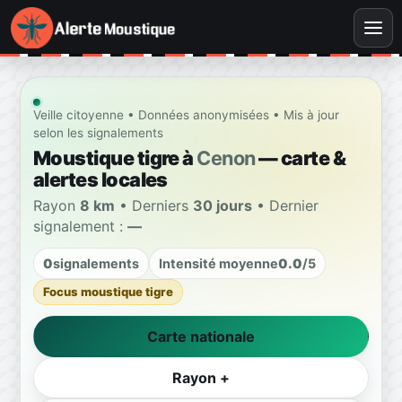
Veille citoyenne • Données anonymisées • Mis à jour
selon les signalements
Moustique tigre à
Cenon
— carte &
alertes locales
Rayon
8 km
• Derniers
30 jours
• Dernier
signalement :
—
0
signalements
Intensité moyenne
0.0
/5
Focus moustique tigre
Carte nationale
Rayon +