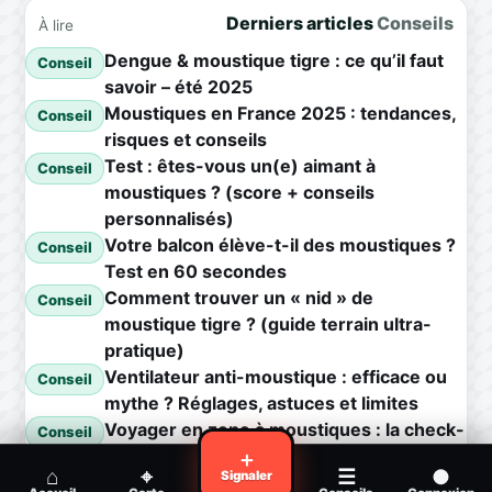
Derniers articles
Conseils
À lire
Dengue & moustique tigre : ce qu’il faut
Conseil
savoir – été 2025
Moustiques en France 2025 : tendances,
Conseil
risques et conseils
Test : êtes-vous un(e) aimant à
Conseil
moustiques ? (score + conseils
personnalisés)
Votre balcon élève-t-il des moustiques ?
Conseil
Test en 60 secondes
Comment trouver un « nid » de
Conseil
moustique tigre ? (guide terrain ultra-
pratique)
Ventilateur anti-moustique : efficace ou
Conseil
mythe ? Réglages, astuces et limites
Voyager en zone à moustiques : la check-
Conseil
list avant départ
＋
⌂
⌖
☰
●
Signaler
Piqûre de moustique infectée :
Conseil