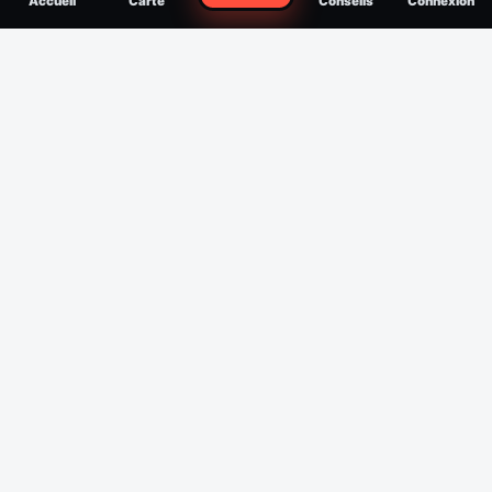
Accueil
Carte
Conseils
Connexion
reconnaître, soigner, quand consulter
Filtres
Affichage des 30 derniers jours
Période
Espèce
Intensité min
1
/5
Intensité max
5
/5
Appliquer