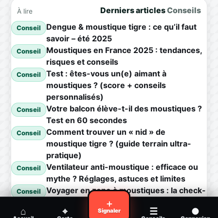
Derniers articles
Conseils
À lire
Dengue & moustique tigre : ce qu’il faut
Conseil
savoir – été 2025
Moustiques en France 2025 : tendances,
Conseil
risques et conseils
Test : êtes-vous un(e) aimant à
Conseil
moustiques ? (score + conseils
personnalisés)
Votre balcon élève-t-il des moustiques ?
Conseil
Test en 60 secondes
Comment trouver un « nid » de
Conseil
moustique tigre ? (guide terrain ultra-
pratique)
Ventilateur anti-moustique : efficace ou
Conseil
mythe ? Réglages, astuces et limites
Voyager en zone à moustiques : la check-
Conseil
list avant départ
＋
⌂
⌖
☰
●
Signaler
Piqûre de moustique infectée :
Conseil