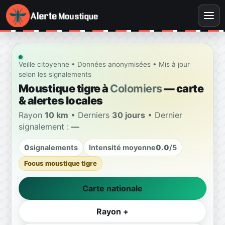
Veille citoyenne • Données anonymisées • Mis à jour
selon les signalements
Moustique tigre à
Colomiers
— carte
& alertes locales
Rayon
10 km
• Derniers
30 jours
• Dernier
signalement :
—
0
signalements
Intensité moyenne
0.0
/5
Focus moustique tigre
Carte nationale
Rayon +