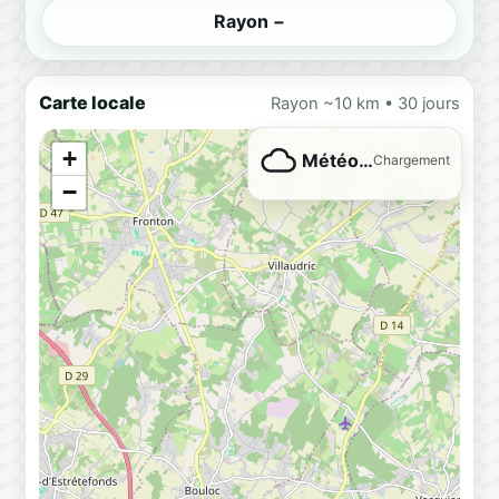
Rayon −
Carte locale
Rayon ~10 km • 30 jours
+
Météo…
Chargement
−