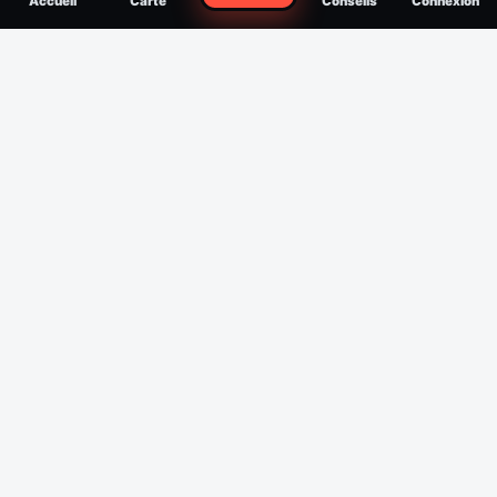
Accueil
Carte
Conseils
Connexion
reconnaître, soigner, quand consulter
Filtres
Affichage des 30 derniers jours
Période
Espèce
Intensité min
1
/5
Intensité max
5
/5
Appliquer