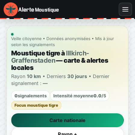
Veille citoyenne • Données anonymisées • Mis à jour
selon les signalements
Moustique tigre à
Illkirch-
Graffenstaden
— carte & alertes
locales
Rayon
10 km
• Derniers
30 jours
• Dernier
signalement :
—
0
signalements
Intensité moyenne
0.0
/5
Focus moustique tigre
Carte nationale
Rayon +