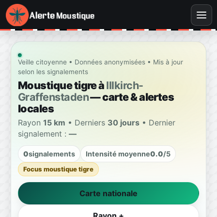
Veille citoyenne • Données anonymisées • Mis à jour
selon les signalements
Moustique tigre à
Illkirch-
Graffenstaden
— carte & alertes
locales
Rayon
15 km
• Derniers
30 jours
• Dernier
signalement :
—
0
signalements
Intensité moyenne
0.0
/5
Focus moustique tigre
Carte nationale
Rayon +