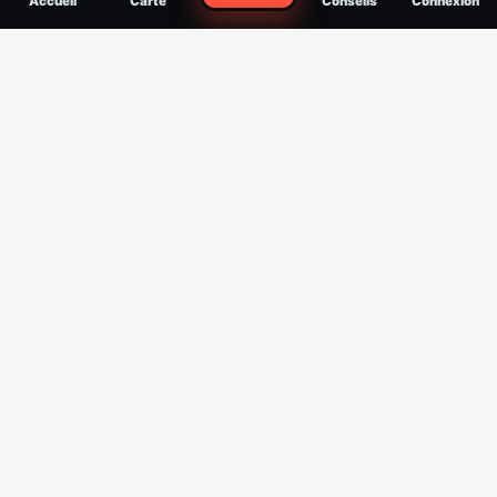
Accueil
Carte
Conseils
Connexion
reconnaître, soigner, quand consulter
Filtres
Affichage des 30 derniers jours
Période
Espèce
Intensité min
1
/5
Intensité max
5
/5
Appliquer