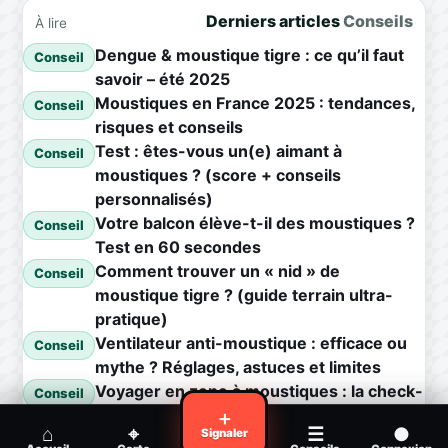
Derniers articles
Conseils
À lire
Dengue & moustique tigre : ce qu’il faut
Conseil
savoir – été 2025
Moustiques en France 2025 : tendances,
Conseil
risques et conseils
Test : êtes-vous un(e) aimant à
Conseil
moustiques ? (score + conseils
personnalisés)
Votre balcon élève-t-il des moustiques ?
Conseil
Test en 60 secondes
Comment trouver un « nid » de
Conseil
moustique tigre ? (guide terrain ultra-
pratique)
Ventilateur anti-moustique : efficace ou
Conseil
mythe ? Réglages, astuces et limites
Voyager en zone à moustiques : la check-
Conseil
list avant départ
＋
⌂
⌖
☰
●
Signaler
Piqûre de moustique infectée :
Conseil