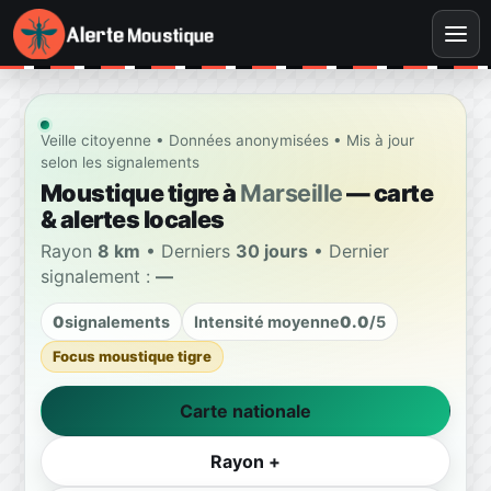
Veille citoyenne • Données anonymisées • Mis à jour
selon les signalements
Moustique tigre à
Marseille
— carte
& alertes locales
Rayon
8 km
• Derniers
30 jours
• Dernier
signalement :
—
0
signalements
Intensité moyenne
0.0
/5
Focus moustique tigre
Carte nationale
Rayon +