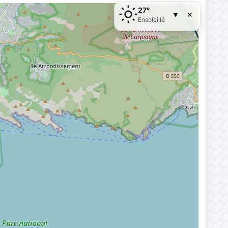
27°
×
▾
Ensoleillé