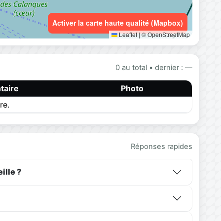
Activer la carte haute qualité (Mapbox)
Leaflet
|
© OpenStreetMap
0 au total • dernier : —
aire
Photo
re.
Réponses rapides
ille ?