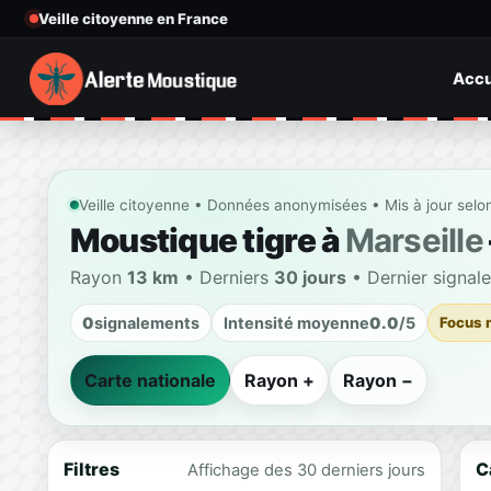
Veille citoyenne en France
Accu
Veille citoyenne • Données anonymisées • Mis à jour selo
Moustique tigre à
Marseille
Rayon
13 km
• Derniers
30 jours
• Dernier signal
0
signalements
Intensité moyenne
0.0
/5
Focus 
Carte nationale
Rayon +
Rayon −
Filtres
C
Affichage des 30 derniers jours