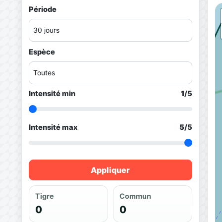
Période
Espèce
Intensité min
1
/5
Intensité max
5
/5
Appliquer
Tigre
Commun
0
0