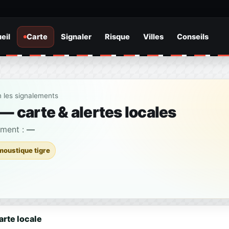
eil
Carte
Signaler
Risque
Villes
Conseils
n les signalements
— carte & alertes locales
ement :
—
moustique tigre
arte locale