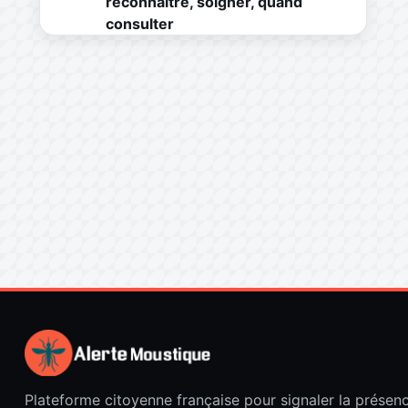
reconnaître, soigner, quand
consulter
Plateforme citoyenne française pour signaler la présen