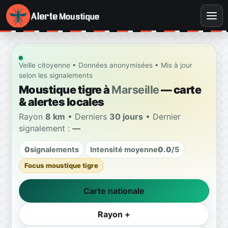
Veille citoyenne • Données anonymisées • Mis à jour
selon les signalements
Moustique tigre à
Marseille
— carte
& alertes locales
Rayon
8 km
• Derniers
30 jours
• Dernier
signalement :
—
0
signalements
Intensité moyenne
0.0
/5
Focus moustique tigre
Carte nationale
Rayon +