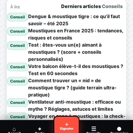
Derniers articles
Conseils
À lire
Dengue & moustique tigre : ce qu’il faut
Conseil
savoir – été 2025
Moustiques en France 2025 : tendances,
Conseil
risques et conseils
Test : êtes-vous un(e) aimant à
Conseil
moustiques ? (score + conseils
personnalisés)
Votre balcon élève-t-il des moustiques ?
Conseil
Test en 60 secondes
Comment trouver un « nid » de
Conseil
moustique tigre ? (guide terrain ultra-
pratique)
Ventilateur anti-moustique : efficace ou
Conseil
mythe ? Réglages, astuces et limites
Voyager en zone à moustiques : la check-
Conseil
list avant départ
＋
⌂
⌖
☰
●
Signaler
Piqûre de moustique infectée :
Conseil