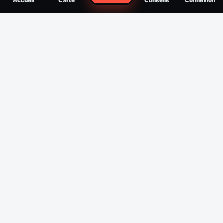
Accueil
Carte
Conseils
Connexion
reconnaître, soigner, quand consulter
Filtres
Affichage des 30 derniers jours
Période
Espèce
Intensité min
1
/5
Intensité max
5
/5
Appliquer