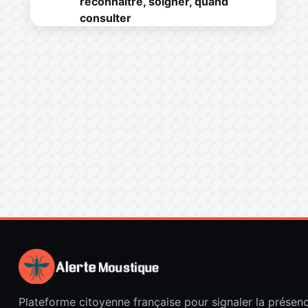
reconnaître, soigner, quand
consulter
Plateforme citoyenne française pour signaler la présen