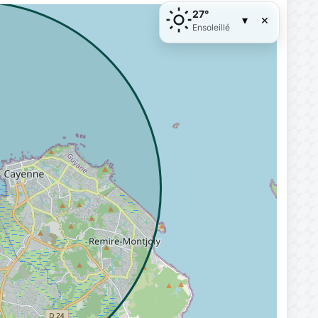
27°
×
▾
Ensoleillé