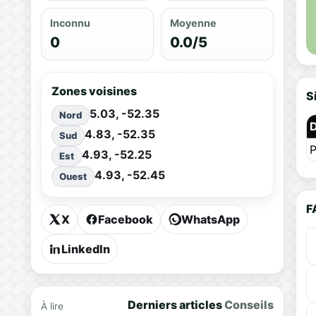
Inconnu
Moyenne
0
0.0/5
Zones voisines
S
5.03, -52.35
Nord
4.83, -52.35
Sud
P
4.93, -52.25
Est
4.93, -52.45
Ouest
F
X
Facebook
WhatsApp
LinkedIn
Derniers articles
Conseils
À lire