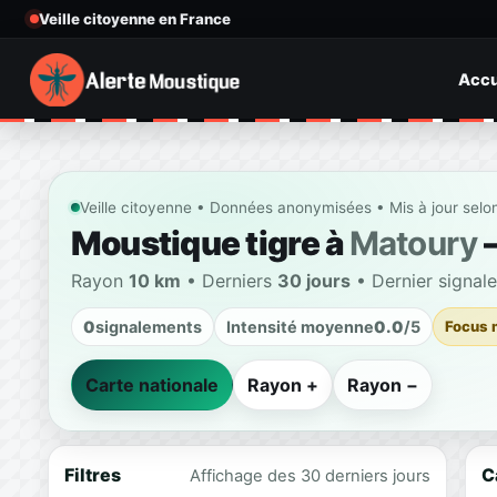
Veille citoyenne en France
Accu
Veille citoyenne • Données anonymisées • Mis à jour selo
Moustique tigre à
Matoury
—
Rayon
10 km
• Derniers
30 jours
• Dernier signal
0
signalements
Intensité moyenne
0.0
/5
Focus 
Carte nationale
Rayon +
Rayon −
Filtres
C
Affichage des 30 derniers jours