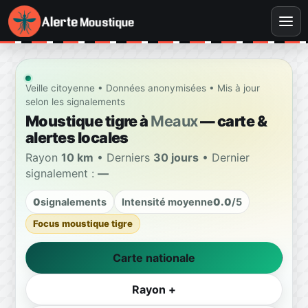
Veille citoyenne • Données anonymisées • Mis à jour
selon les signalements
Moustique tigre à
Meaux
— carte &
alertes locales
Rayon
10 km
• Derniers
30 jours
• Dernier
signalement :
—
0
signalements
Intensité moyenne
0.0
/5
Focus moustique tigre
Carte nationale
Rayon +