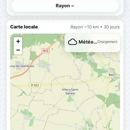
Rayon −
Carte locale
Rayon ~10 km • 30 jours
+
Météo…
Chargement
−