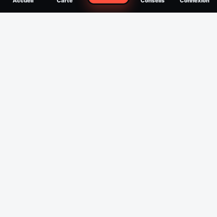
Accueil
Carte
Conseils
Connexion
reconnaître, soigner, quand consulter
Filtres
Affichage des 30 derniers jours
Période
Espèce
Intensité min
1
/5
Intensité max
5
/5
Appliquer