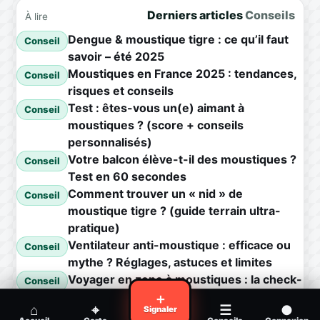
Derniers articles
Conseils
À lire
Dengue & moustique tigre : ce qu’il faut
Conseil
savoir – été 2025
Moustiques en France 2025 : tendances,
Conseil
risques et conseils
Test : êtes-vous un(e) aimant à
Conseil
moustiques ? (score + conseils
personnalisés)
Votre balcon élève-t-il des moustiques ?
Conseil
Test en 60 secondes
Comment trouver un « nid » de
Conseil
moustique tigre ? (guide terrain ultra-
pratique)
Ventilateur anti-moustique : efficace ou
Conseil
mythe ? Réglages, astuces et limites
Voyager en zone à moustiques : la check-
Conseil
list avant départ
＋
⌂
⌖
☰
●
Signaler
Piqûre de moustique infectée :
Conseil