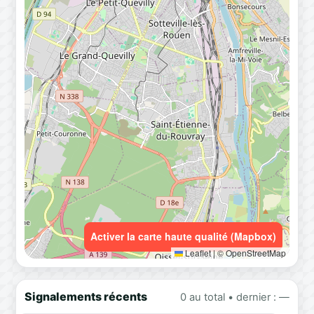
Activer la carte haute qualité (Mapbox)
Leaflet
|
© OpenStreetMap
Signalements récents
0 au total • dernier : —