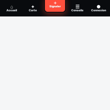
Voyager en zone à moustiques : la check-
＋
Conseil
⌂
⌖
☰
●
Signaler
list avant départ
Accueil
Carte
Conseils
Connexion
Piqûre de moustique infectée :
Conseil
reconnaître, soigner, quand consulter
Filtres
Affichage des 30 derniers jours
Période
Espèce
Intensité min
1
/5
Intensité max
5
/5