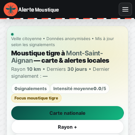
Veille citoyenne • Données anonymisées • Mis à jour
selon les signalements
Moustique tigre à
Mont-Saint-
Aignan
— carte & alertes locales
Rayon
10 km
• Derniers
30 jours
• Dernier
signalement :
—
0
signalements
Intensité moyenne
0.0
/5
Focus moustique tigre
Carte nationale
Rayon +