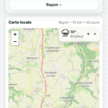
Rayon −
Carte locale
Rayon ~10 km • 30 jours
10°
×
+
▾
Brouillard
−