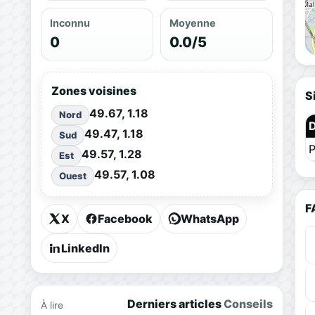
Inconnu
Moyenne
0
0.0/5
Zones voisines
S
49.67, 1.18
Nord
49.47, 1.18
Sud
P
49.57, 1.28
Est
49.57, 1.08
Ouest
F
X
Facebook
WhatsApp
LinkedIn
Derniers articles
Conseils
À lire