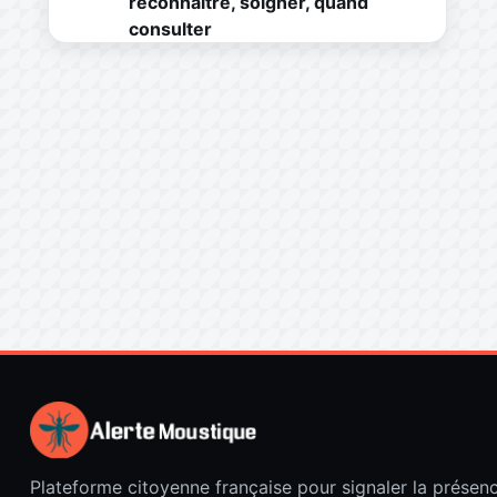
reconnaître, soigner, quand
consulter
Plateforme citoyenne française pour signaler la présen