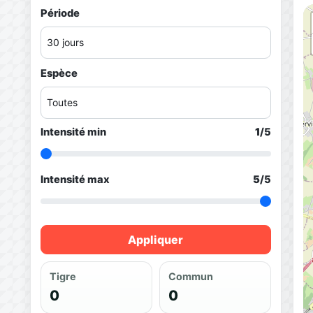
Période
Espèce
Intensité min
1
/5
Intensité max
5
/5
Appliquer
Tigre
Commun
0
0