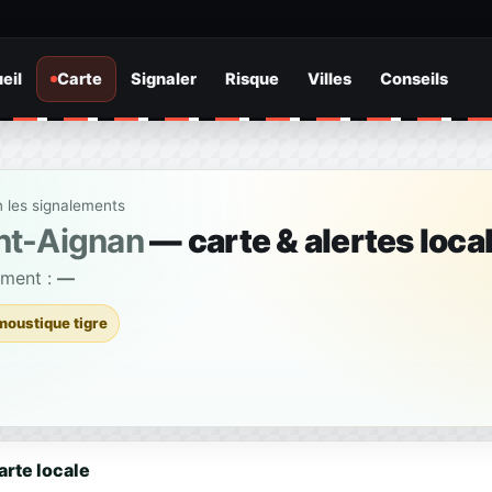
eil
Carte
Signaler
Risque
Villes
Conseils
n les signalements
nt-Aignan
— carte & alertes loca
ement :
—
moustique tigre
arte locale