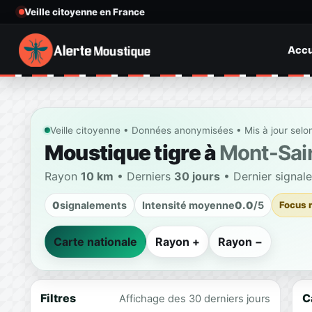
Veille citoyenne en France
Accu
Veille citoyenne • Données anonymisées • Mis à jour selo
Moustique tigre à
Mont-Sai
Rayon
10 km
• Derniers
30 jours
• Dernier signal
0
signalements
Intensité moyenne
0.0
/5
Focus 
Carte nationale
Rayon +
Rayon −
Filtres
C
Affichage des 30 derniers jours