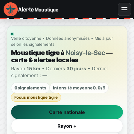
Veille citoyenne • Données anonymisées • Mis à jour
selon les signalements
Moustique tigre à
Noisy-le-Sec
—
carte & alertes locales
Rayon
15 km
• Derniers
30 jours
• Dernier
signalement :
—
0
signalements
Intensité moyenne
0.0
/5
Focus moustique tigre
Carte nationale
Rayon +