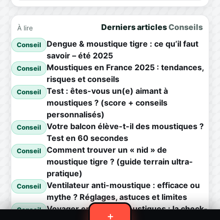
Derniers articles
Conseils
À lire
Dengue & moustique tigre : ce qu’il faut
Conseil
savoir – été 2025
Moustiques en France 2025 : tendances,
Conseil
risques et conseils
Test : êtes-vous un(e) aimant à
Conseil
moustiques ? (score + conseils
personnalisés)
Votre balcon élève-t-il des moustiques ?
Conseil
Test en 60 secondes
Comment trouver un « nid » de
Conseil
moustique tigre ? (guide terrain ultra-
pratique)
Ventilateur anti-moustique : efficace ou
Conseil
mythe ? Réglages, astuces et limites
Voyager en zone à moustiques : la check-
Conseil
＋