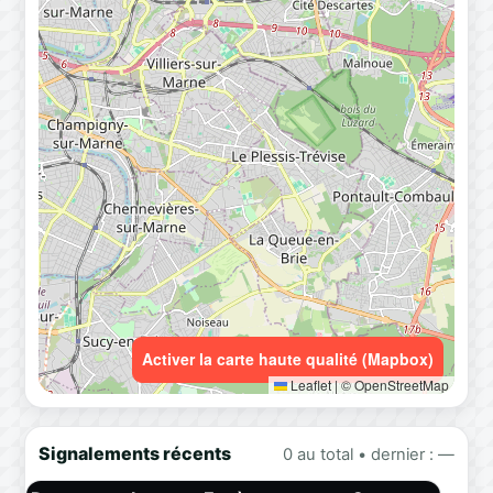
Activer la carte haute qualité (Mapbox)
Leaflet
|
© OpenStreetMap
Signalements récents
0 au total • dernier : —