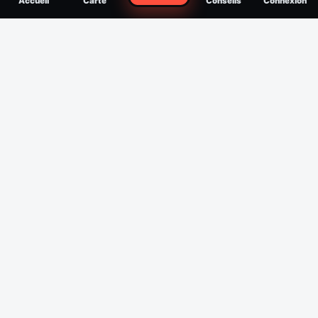
Accueil
Carte
Conseils
Connexion
reconnaître, soigner, quand consulter
Filtres
Affichage des 30 derniers jours
Période
Espèce
Intensité min
1
/5
Intensité max
5
/5
Appliquer