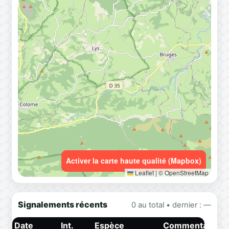
Activer la carte haute qualité (Mapbox)
Leaflet
|
© OpenStreetMap
Signalements récents
0 au total • dernier : —
Date
Int.
Espèce
Commentaire