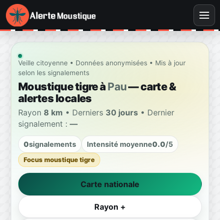
Veille citoyenne • Données anonymisées • Mis à jour
selon les signalements
Moustique tigre à
Pau
— carte &
alertes locales
Rayon
8 km
• Derniers
30 jours
• Dernier
signalement :
—
0
signalements
Intensité moyenne
0.0
/5
Focus moustique tigre
Carte nationale
Rayon +