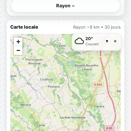
Rayon −
Carte locale
Rayon ~8 km • 30 jours
20°
×
+
▾
Couvert
−