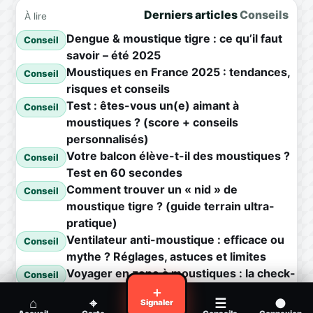
Derniers articles
Conseils
À lire
Dengue & moustique tigre : ce qu’il faut
Conseil
savoir – été 2025
Moustiques en France 2025 : tendances,
Conseil
risques et conseils
Test : êtes-vous un(e) aimant à
Conseil
moustiques ? (score + conseils
personnalisés)
Votre balcon élève-t-il des moustiques ?
Conseil
Test en 60 secondes
Comment trouver un « nid » de
Conseil
moustique tigre ? (guide terrain ultra-
pratique)
Ventilateur anti-moustique : efficace ou
Conseil
mythe ? Réglages, astuces et limites
Voyager en zone à moustiques : la check-
Conseil
list avant départ
＋
⌂
⌖
☰
●
Signaler
Piqûre de moustique infectée :
Conseil