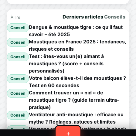
Derniers articles
Conseils
À lire
Dengue & moustique tigre : ce qu’il faut
Conseil
savoir – été 2025
Moustiques en France 2025 : tendances,
Conseil
risques et conseils
Test : êtes-vous un(e) aimant à
Conseil
moustiques ? (score + conseils
personnalisés)
Votre balcon élève-t-il des moustiques ?
Conseil
Test en 60 secondes
Comment trouver un « nid » de
Conseil
moustique tigre ? (guide terrain ultra-
pratique)
Ventilateur anti-moustique : efficace ou
Conseil
mythe ? Réglages, astuces et limites
Voyager en zone à moustiques : la check-
Conseil
＋