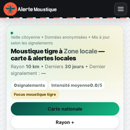
Veille citoyenne • Données anonymisées • Mis à jour
selon les signalements
Moustique tigre à
Zone locale
—
carte & alertes locales
Rayon
10 km
• Derniers
30 jours
• Dernier
signalement :
—
0
signalements
Intensité moyenne
0.0
/5
Focus moustique tigre
Carte nationale
Rayon +