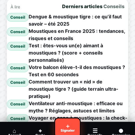
Derniers articles
Conseils
À lire
Dengue & moustique tigre : ce qu’il faut
Conseil
savoir – été 2025
Moustiques en France 2025 : tendances,
Conseil
risques et conseils
Test : êtes-vous un(e) aimant à
Conseil
moustiques ? (score + conseils
personnalisés)
Votre balcon élève-t-il des moustiques ?
Conseil
Test en 60 secondes
Comment trouver un « nid » de
Conseil
moustique tigre ? (guide terrain ultra-
pratique)
Ventilateur anti-moustique : efficace ou
Conseil
mythe ? Réglages, astuces et limites
Voyager en zone à moustiques : la check-
Conseil
list avant départ
＋
⌂
⌖
☰
●
Signaler
Piqûre de moustique infectée :
Conseil