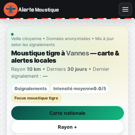
Veille citoyenne • Données anonymisées • Mis à jour
selon les signalements
Moustique tigre à
Vannes
— carte &
alertes locales
Rayon
10 km
• Derniers
30 jours
• Dernier
signalement :
—
0
signalements
Intensité moyenne
0.0
/5
Focus moustique tigre
Carte nationale
Rayon +