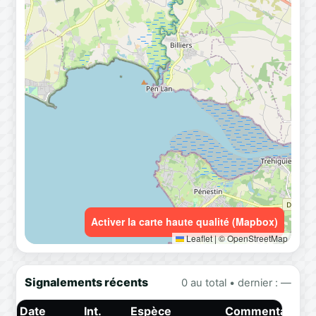
Activer la carte haute qualité (Mapbox)
Leaflet
|
© OpenStreetMap
Signalements récents
0 au total • dernier : —
Date
Int.
Espèce
Commentaire