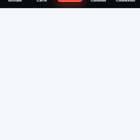
Accueil
Carte
Conseils
Connexion
reconnaître, soigner, quand consulter
Filtres
Affichage des 30 derniers jours
Période
Espèce
Intensité min
1
/5
Intensité max
5
/5
Appliquer