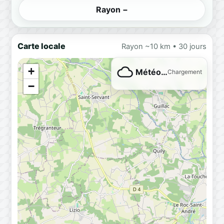
Rayon −
Carte locale
Rayon ~10 km • 30 jours
+
Météo…
Chargement
−