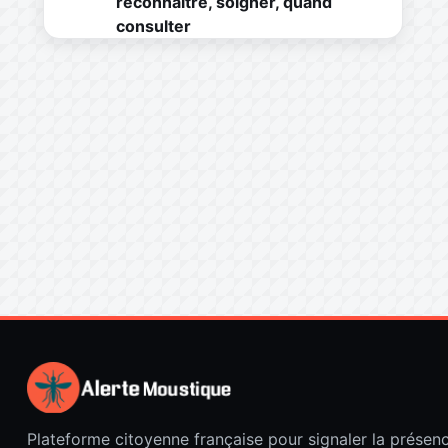
reconnaître, soigner, quand
consulter
Plateforme citoyenne française pour signaler la présen