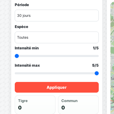
Période
Espèce
Intensité min
1
/5
Intensité max
5
/5
Appliquer
Tigre
Commun
0
0