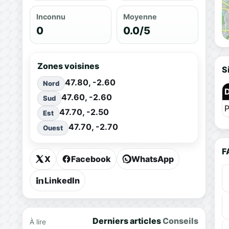
Inconnu
Moyenne
0
0.0/5
Zones voisines
S
47.80, -2.60
Nord
47.60, -2.60
Sud
P
47.70, -2.50
Est
47.70, -2.70
Ouest
F
X
Facebook
WhatsApp
LinkedIn
Derniers articles
Conseils
À lire