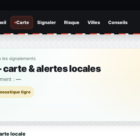
eil
Carte
Signaler
Risque
Villes
Conseils
n les signalements
carte & alertes locales
ement :
—
moustique tigre
arte locale