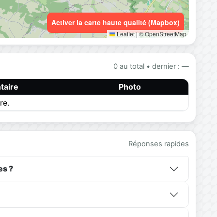
Activer la carte haute qualité (Mapbox)
Leaflet
|
© OpenStreetMap
0 au total • dernier : —
aire
Photo
re.
Réponses rapides
es ?