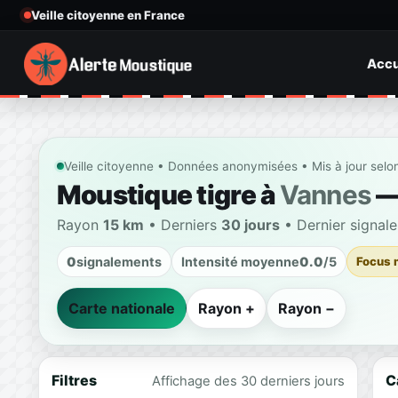
Veille citoyenne en France
Accu
Veille citoyenne • Données anonymisées • Mis à jour selo
Moustique tigre à
Vannes
— 
Rayon
15 km
• Derniers
30 jours
• Dernier signal
0
signalements
Intensité moyenne
0.0
/5
Focus 
Carte nationale
Rayon +
Rayon −
Filtres
C
Affichage des 30 derniers jours