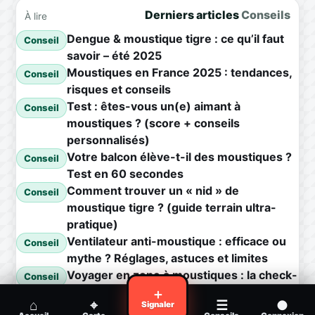
Derniers articles
Conseils
À lire
Dengue & moustique tigre : ce qu’il faut
Conseil
savoir – été 2025
Moustiques en France 2025 : tendances,
Conseil
risques et conseils
Test : êtes-vous un(e) aimant à
Conseil
moustiques ? (score + conseils
personnalisés)
Votre balcon élève-t-il des moustiques ?
Conseil
Test en 60 secondes
Comment trouver un « nid » de
Conseil
moustique tigre ? (guide terrain ultra-
pratique)
Ventilateur anti-moustique : efficace ou
Conseil
mythe ? Réglages, astuces et limites
Voyager en zone à moustiques : la check-
Conseil
list avant départ
＋
⌂
⌖
☰
●
Signaler
Piqûre de moustique infectée :
Conseil