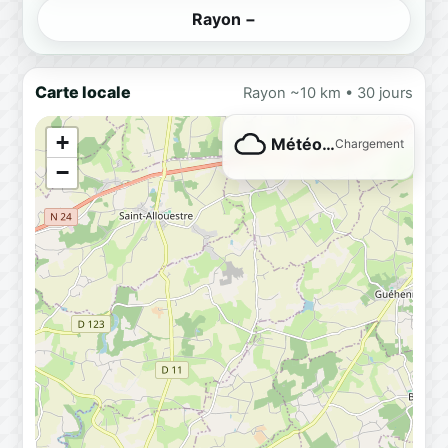
Rayon −
Carte locale
Rayon ~10 km • 30 jours
+
Météo…
Chargement
−