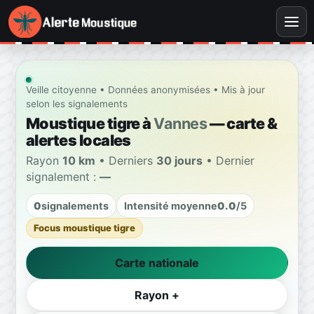
Veille citoyenne • Données anonymisées • Mis à jour
selon les signalements
Moustique tigre à
Vannes
— carte &
alertes locales
Rayon
10 km
• Derniers
30 jours
• Dernier
signalement :
—
0
signalements
Intensité moyenne
0.0
/5
Focus moustique tigre
Carte nationale
Rayon +