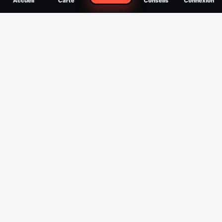
Accueil
Carte
Conseils
Connexion
reconnaître, soigner, quand consulter
Filtres
Affichage des 30 derniers jours
Période
Espèce
Intensité min
1
/5
Intensité max
5
/5
Appliquer