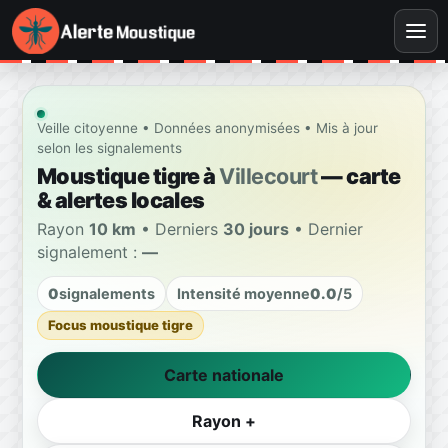
Veille citoyenne • Données anonymisées • Mis à jour
selon les signalements
Moustique tigre à
Villecourt
— carte
& alertes locales
Rayon
10 km
• Derniers
30 jours
• Dernier
signalement :
—
0
signalements
Intensité moyenne
0.0
/5
Focus moustique tigre
Carte nationale
Rayon +