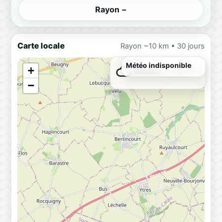
Rayon −
Carte locale
Rayon ~10 km • 30 jours
+
Météo…
Chargement
−