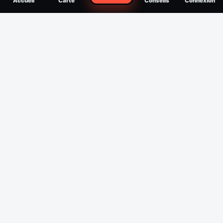
Accueil
Carte
Conseils
Connexion
reconnaître, soigner, quand consulter
Filtres
Affichage des 30 derniers jours
Période
Espèce
Intensité min
1
/5
Intensité max
5
/5
Appliquer