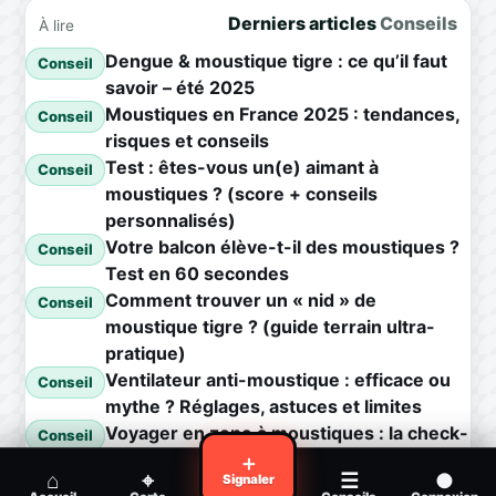
Derniers articles
Conseils
À lire
Dengue & moustique tigre : ce qu’il faut
Conseil
savoir – été 2025
Moustiques en France 2025 : tendances,
Conseil
risques et conseils
Test : êtes-vous un(e) aimant à
Conseil
moustiques ? (score + conseils
personnalisés)
Votre balcon élève-t-il des moustiques ?
Conseil
Test en 60 secondes
Comment trouver un « nid » de
Conseil
moustique tigre ? (guide terrain ultra-
pratique)
Ventilateur anti-moustique : efficace ou
Conseil
mythe ? Réglages, astuces et limites
Voyager en zone à moustiques : la check-
Conseil
list avant départ
＋
⌂
⌖
☰
●
Signaler
Piqûre de moustique infectée :
Conseil