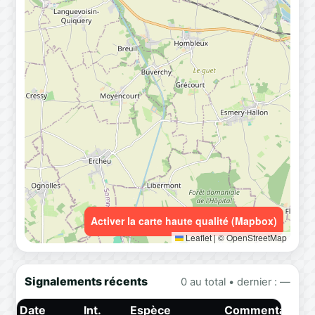
Activer la carte haute qualité (Mapbox)
Leaflet
|
© OpenStreetMap
Signalements récents
0 au total • dernier : —
Date
Int.
Espèce
Commentaire