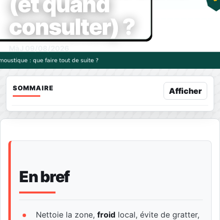
(et quand
consulter) ?
MàJ 09/08/2026
SOMMAIRE
Afficher
En bref
Nettoie la zone,
froid
local, évite de gratter,