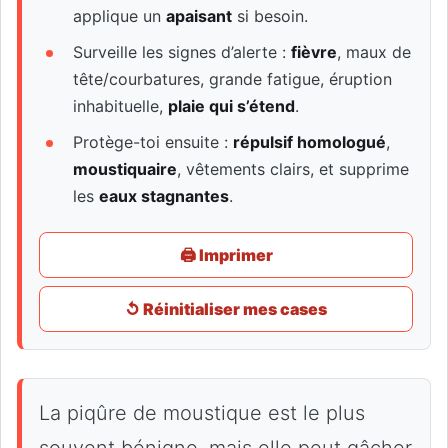
applique un
apaisant
si besoin.
Surveille les signes d’alerte :
fièvre
, maux de
tête/courbatures, grande fatigue, éruption
inhabituelle,
plaie qui s’étend
.
Protège-toi ensuite :
répulsif homologué
,
moustiquaire
, vêtements clairs, et supprime
les
eaux stagnantes
.
🖨️ Imprimer
↺ Réinitialiser mes cases
La piqûre de moustique est le plus
souvent bénigne, mais elle peut gâcher