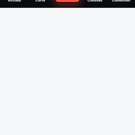
Accueil
Carte
Conseils
Connexion
reconnaître, soigner, quand consulter
Filtres
Affichage des 30 derniers jours
Période
Espèce
Intensité min
1
/5
Intensité max
5
/5
Appliquer