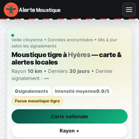
Veille citoyenne • Données anonymisées • Mis à jour
selon les signalements
Moustique tigre à
Hyères
— carte &
alertes locales
Rayon
10 km
• Derniers
30 jours
• Dernier
signalement :
—
0
signalements
Intensité moyenne
0.0
/5
Focus moustique tigre
Carte nationale
Rayon +