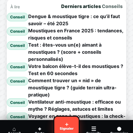
Derniers articles
Conseils
À lire
Dengue & moustique tigre : ce qu’il faut
Conseil
savoir – été 2025
Moustiques en France 2025 : tendances,
Conseil
risques et conseils
Test : êtes-vous un(e) aimant à
Conseil
moustiques ? (score + conseils
personnalisés)
Votre balcon élève-t-il des moustiques ?
Conseil
Test en 60 secondes
Comment trouver un « nid » de
Conseil
moustique tigre ? (guide terrain ultra-
pratique)
Ventilateur anti-moustique : efficace ou
Conseil
mythe ? Réglages, astuces et limites
Voyager en zone à moustiques : la check-
Conseil
list avant départ
＋
⌂
⌖
☰
●
Signaler
Piqûre de moustique infectée :
Conseil