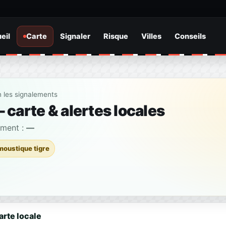
eil
Carte
Signaler
Risque
Villes
Conseils
n les signalements
 carte & alertes locales
ement :
—
moustique tigre
arte locale