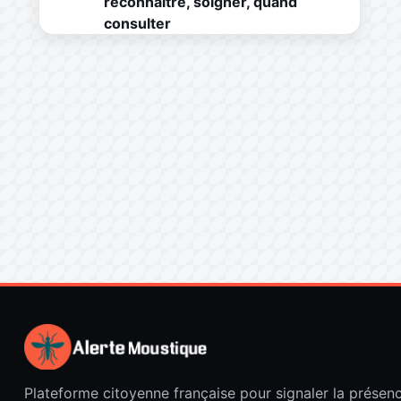
reconnaître, soigner, quand
consulter
Plateforme citoyenne française pour signaler la présen