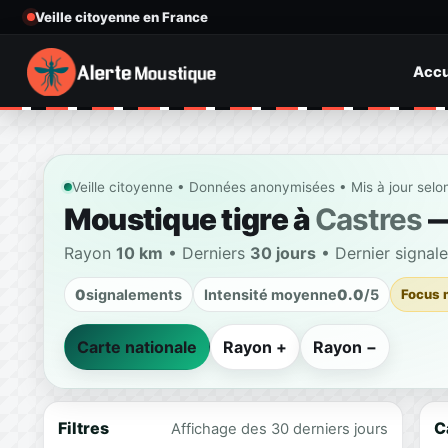
Veille citoyenne en France
Accu
Veille citoyenne • Données anonymisées • Mis à jour selo
Moustique tigre à
Castres
—
Rayon
10 km
• Derniers
30 jours
• Dernier signal
0
signalements
Intensité moyenne
0.0
/5
Focus 
Carte nationale
Rayon +
Rayon −
Filtres
C
Affichage des 30 derniers jours