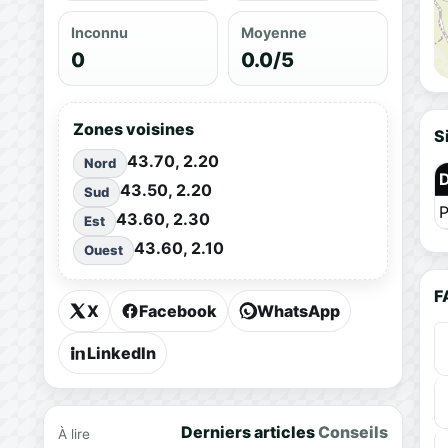
Inconnu
Moyenne
0
0.0/5
Zones voisines
S
43.70, 2.20
Nord
43.50, 2.20
Sud
P
43.60, 2.30
Est
43.60, 2.10
Ouest
F
X
Facebook
WhatsApp
LinkedIn
Derniers articles
Conseils
À lire