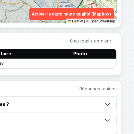
Activer la carte haute qualité (Mapbox)
Leaflet
|
© OpenStreetMap
0 au total • dernier : —
aire
Photo
re.
Réponses rapides
es ?