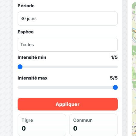
Période
Espèce
Intensité min
1
/5
Intensité max
5
/5
Appliquer
Tigre
Commun
0
0