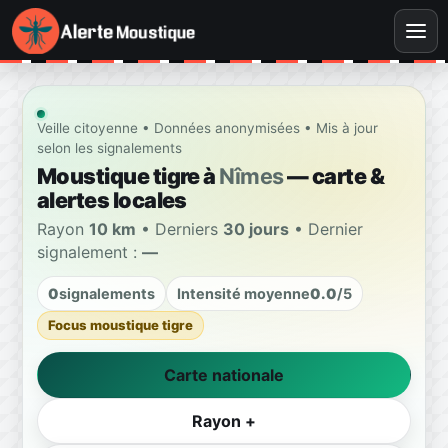
Veille citoyenne • Données anonymisées • Mis à jour
selon les signalements
Moustique tigre à
Nîmes
— carte &
alertes locales
Rayon
10 km
• Derniers
30 jours
• Dernier
signalement :
—
0
signalements
Intensité moyenne
0.0
/5
Focus moustique tigre
Carte nationale
Rayon +