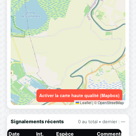
Activer la carte haute qualité (Mapbox)
Leaflet
|
© OpenStreetMap
Signalements récents
0 au total • dernier : —
Date
Int.
Espèce
Commentaire