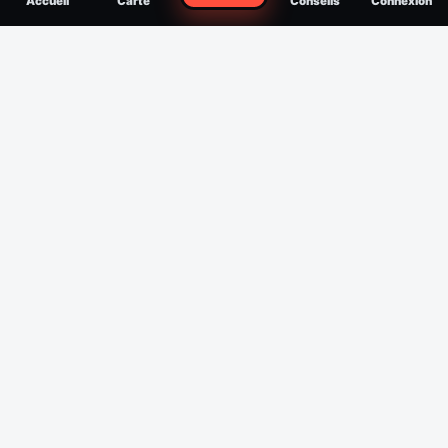
Accueil
Carte
Conseils
Connexion
reconnaître, soigner, quand consulter
Filtres
Affichage des 30 derniers jours
Période
Espèce
Intensité min
1
/5
Intensité max
5
/5
Appliquer