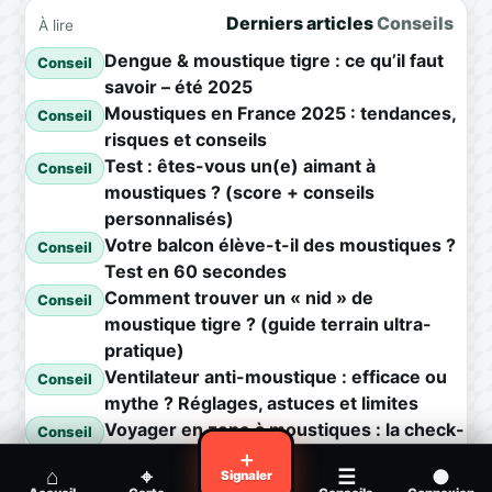
Derniers articles
Conseils
À lire
Dengue & moustique tigre : ce qu’il faut
Conseil
savoir – été 2025
Moustiques en France 2025 : tendances,
Conseil
risques et conseils
Test : êtes-vous un(e) aimant à
Conseil
moustiques ? (score + conseils
personnalisés)
Votre balcon élève-t-il des moustiques ?
Conseil
Test en 60 secondes
Comment trouver un « nid » de
Conseil
moustique tigre ? (guide terrain ultra-
pratique)
Ventilateur anti-moustique : efficace ou
Conseil
mythe ? Réglages, astuces et limites
Voyager en zone à moustiques : la check-
Conseil
list avant départ
＋
⌂
⌖
☰
●
Signaler
Piqûre de moustique infectée :
Conseil