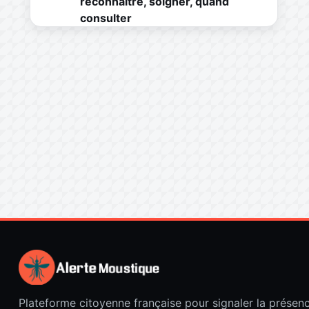
reconnaître, soigner, quand
consulter
Plateforme citoyenne française pour signaler la présen