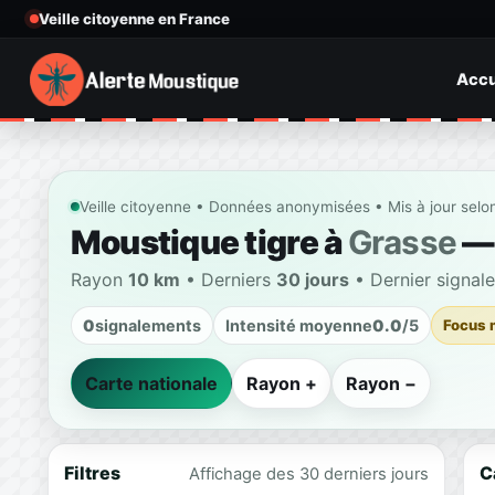
Veille citoyenne en France
Accu
Veille citoyenne • Données anonymisées • Mis à jour selo
Moustique tigre à
Grasse
— 
Rayon
10 km
• Derniers
30 jours
• Dernier signal
0
signalements
Intensité moyenne
0.0
/5
Focus 
Carte nationale
Rayon +
Rayon −
Filtres
C
Affichage des 30 derniers jours