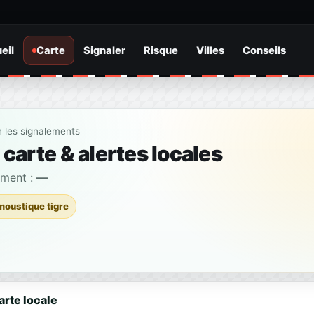
eil
Carte
Signaler
Risque
Villes
Conseils
n les signalements
carte & alertes locales
ement :
—
moustique tigre
arte locale