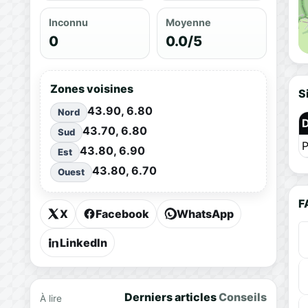
Inconnu
Moyenne
0
0.0/5
Zones voisines
S
43.90, 6.80
Nord
43.70, 6.80
Sud
P
43.80, 6.90
Est
43.80, 6.70
Ouest
F
X
Facebook
WhatsApp
LinkedIn
Derniers articles
Conseils
À lire