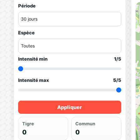
Période
Espèce
Intensité min
1
/5
Intensité max
5
/5
Appliquer
Tigre
Commun
0
0