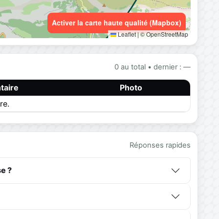
Activer la carte haute qualité (Mapbox)
Leaflet
|
© OpenStreetMap
0 au total • dernier : —
aire
Photo
re.
Réponses rapides
e ?