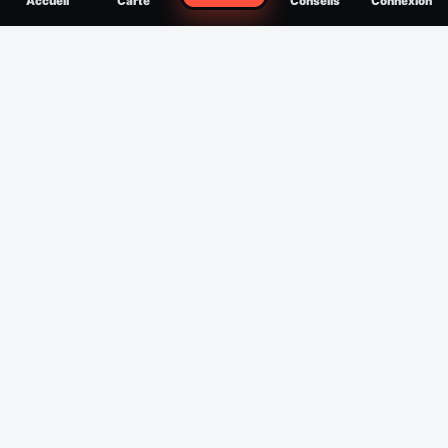
Accueil
Carte
Conseils
Connexion
reconnaître, soigner, quand consulter
Filtres
Affichage des 30 derniers jours
Période
Espèce
Intensité min
1
/5
Intensité max
5
/5
Appliquer