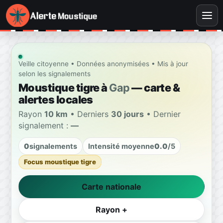
Veille citoyenne • Données anonymisées • Mis à jour
selon les signalements
Moustique tigre à
Gap
— carte &
alertes locales
Rayon
10 km
• Derniers
30 jours
• Dernier
signalement :
—
0
signalements
Intensité moyenne
0.0
/5
Focus moustique tigre
Carte nationale
Rayon +