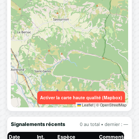
Activer la carte haute qualité (Mapbox)
Leaflet
|
© OpenStreetMap
Signalements récents
0 au total • dernier : —
Date
Int.
Espèce
Commentaire