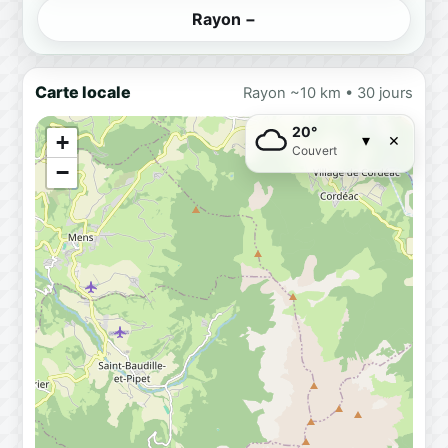
Rayon −
Carte locale
Rayon ~10 km • 30 jours
20°
×
+
▾
Couvert
−