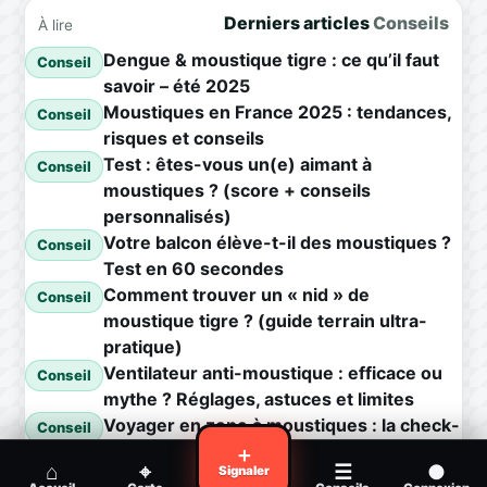
Derniers articles
Conseils
À lire
Dengue & moustique tigre : ce qu’il faut
Conseil
savoir – été 2025
Moustiques en France 2025 : tendances,
Conseil
risques et conseils
Test : êtes-vous un(e) aimant à
Conseil
moustiques ? (score + conseils
personnalisés)
Votre balcon élève-t-il des moustiques ?
Conseil
Test en 60 secondes
Comment trouver un « nid » de
Conseil
moustique tigre ? (guide terrain ultra-
pratique)
Ventilateur anti-moustique : efficace ou
Conseil
mythe ? Réglages, astuces et limites
Voyager en zone à moustiques : la check-
Conseil
list avant départ
＋
⌂
⌖
☰
●
Signaler
Piqûre de moustique infectée :
Conseil