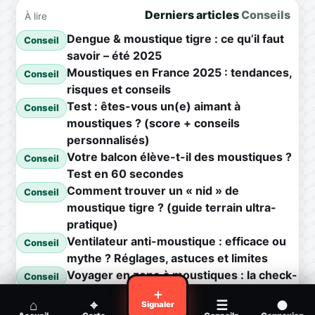
Derniers articles
Conseils
À lire
Dengue & moustique tigre : ce qu’il faut
Conseil
savoir – été 2025
Moustiques en France 2025 : tendances,
Conseil
risques et conseils
Test : êtes-vous un(e) aimant à
Conseil
moustiques ? (score + conseils
personnalisés)
Votre balcon élève-t-il des moustiques ?
Conseil
Test en 60 secondes
Comment trouver un « nid » de
Conseil
moustique tigre ? (guide terrain ultra-
pratique)
Ventilateur anti-moustique : efficace ou
Conseil
mythe ? Réglages, astuces et limites
Voyager en zone à moustiques : la check-
Conseil
list avant départ
＋
⌂
⌖
☰
●
Signaler
Piqûre de moustique infectée :
Conseil