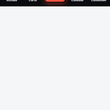
Accueil
Carte
Conseils
Connexion
reconnaître, soigner, quand consulter
Filtres
Affichage des 30 derniers jours
Période
Espèce
Intensité min
1
/5
Intensité max
5
/5
Appliquer