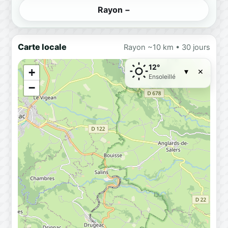
Rayon −
Carte locale
Rayon ~10 km • 30 jours
12°
×
+
▾
Ensoleillé
−