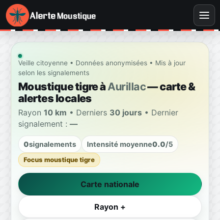
Veille citoyenne • Données anonymisées • Mis à jour
selon les signalements
Moustique tigre à
Aurillac
— carte &
alertes locales
Rayon
10 km
• Derniers
30 jours
• Dernier
signalement :
—
0
signalements
Intensité moyenne
0.0
/5
Focus moustique tigre
Carte nationale
Rayon +