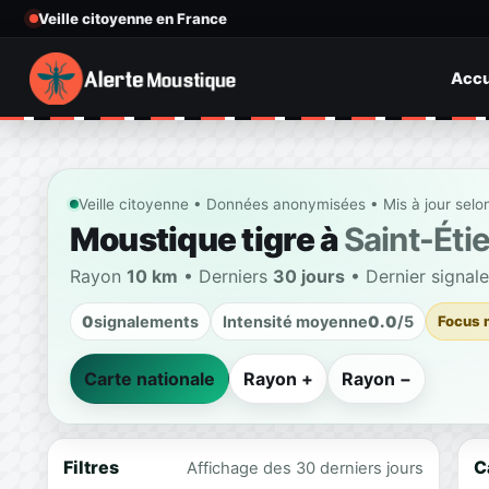
Veille citoyenne en France
Accu
Veille citoyenne • Données anonymisées • Mis à jour selo
Moustique tigre à
Saint-Éti
Rayon
10 km
• Derniers
30 jours
• Dernier signal
0
signalements
Intensité moyenne
0.0
/5
Focus 
Carte nationale
Rayon +
Rayon −
Filtres
C
Affichage des 30 derniers jours