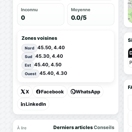
Inconnu
Moyenne
0
0.0/5
Zones voisines
S
45.50, 4.40
Nord
45.30, 4.40
Sud
P
45.40, 4.50
Est
45.40, 4.30
Ouest
F
X
Facebook
WhatsApp
LinkedIn
Derniers articles
Conseils
À lire