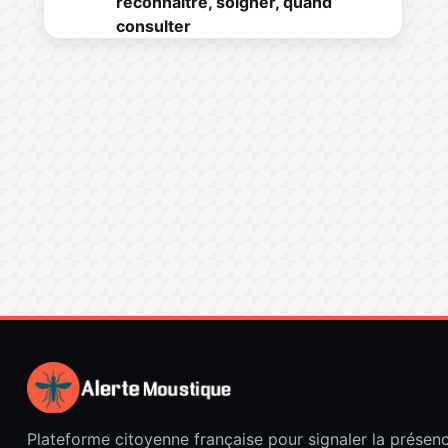
reconnaître, soigner, quand
consulter
Plateforme citoyenne française pour signaler la présen