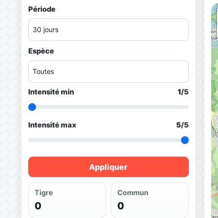
Période
Espèce
Intensité min
1
/5
Intensité max
5
/5
Appliquer
Tigre
Commun
0
0