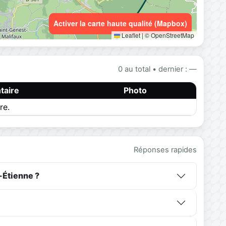
Activer la carte haute qualité (Mapbox)
Leaflet
|
© OpenStreetMap
0 au total • dernier : —
aire
Photo
re.
Réponses rapides
-Étienne ?