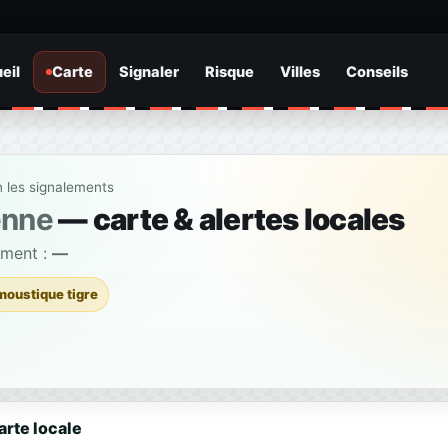
eil
Carte
Signaler
Risque
Villes
Conseils
n les signalements
enne
— carte & alertes locales
ement :
—
moustique tigre
arte locale