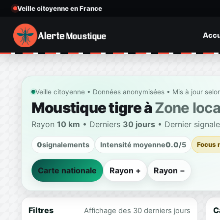
Veille citoyenne en France
Accu
Veille citoyenne • Données anonymisées • Mis à jour selo
Moustique tigre à
Zone loca
Rayon
10 km
• Derniers
30 jours
• Dernier signal
0
signalements
Intensité moyenne
0.0
/5
Focus 
Carte nationale
Rayon +
Rayon −
Filtres
C
Affichage des 30 derniers jours