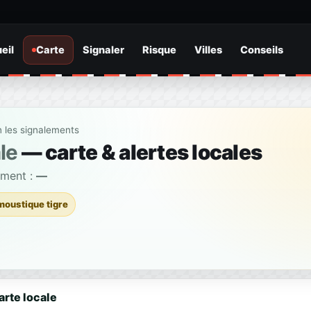
eil
Carte
Signaler
Risque
Villes
Conseils
n les signalements
le
— carte & alertes locales
ement :
—
moustique tigre
arte locale