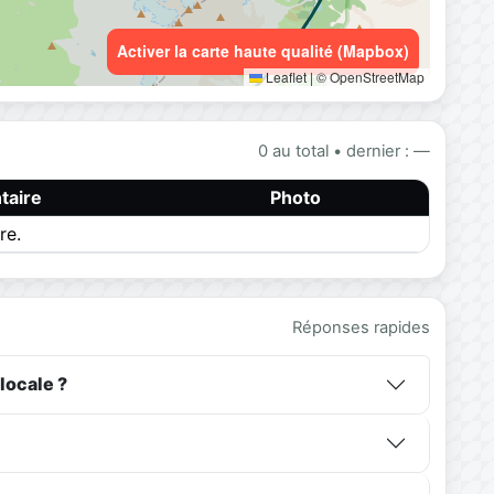
Activer la carte haute qualité (Mapbox)
Leaflet
|
© OpenStreetMap
0 au total • dernier : —
aire
Photo
re.
Réponses rapides
locale ?