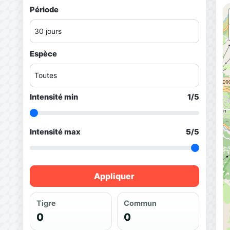
Période
Espèce
Intensité min
1
/5
Intensité max
5
/5
Appliquer
Tigre
Commun
0
0