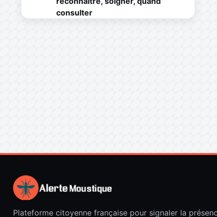
reconnaître, soigner, quand
consulter
Plateforme citoyenne française pour signaler la présen