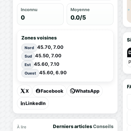
Inconnu
Moyenne
0
0.0/5
Zones voisines
S
45.70, 7.00
Nord
45.50, 7.00
Sud
P
45.60, 7.10
Est
45.60, 6.90
Ouest
F
X
Facebook
WhatsApp
LinkedIn
Derniers articles
Conseils
À lire