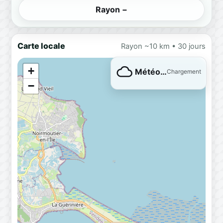
Rayon −
Carte locale
Rayon ~10 km • 30 jours
+
Météo…
Chargement
−