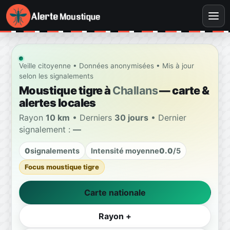
Veille citoyenne • Données anonymisées • Mis à jour
selon les signalements
Moustique tigre à
Challans
— carte &
alertes locales
Rayon
10 km
• Derniers
30 jours
• Dernier
signalement :
—
0
signalements
Intensité moyenne
0.0
/5
Focus moustique tigre
Carte nationale
Rayon +