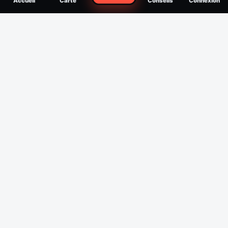
Accueil
Carte
Conseils
Connexion
reconnaître, soigner, quand consulter
Filtres
Affichage des 30 derniers jours
Période
Espèce
Intensité min
1
/5
Intensité max
5
/5
Appliquer