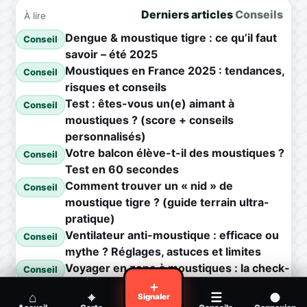
Derniers articles
Conseils
À lire
Dengue & moustique tigre : ce qu’il faut
Conseil
savoir – été 2025
Moustiques en France 2025 : tendances,
Conseil
risques et conseils
Test : êtes-vous un(e) aimant à
Conseil
moustiques ? (score + conseils
personnalisés)
Votre balcon élève-t-il des moustiques ?
Conseil
Test en 60 secondes
Comment trouver un « nid » de
Conseil
moustique tigre ? (guide terrain ultra-
pratique)
Ventilateur anti-moustique : efficace ou
Conseil
mythe ? Réglages, astuces et limites
Voyager en zone à moustiques : la check-
Conseil
list avant départ
＋
⌂
⌖
☰
●
Signaler
Piqûre de moustique infectée :
Conseil