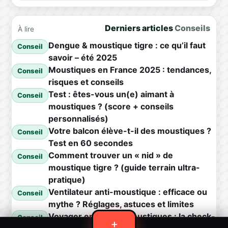
Derniers articles
Conseils
À lire
Dengue & moustique tigre : ce qu’il faut
Conseil
savoir – été 2025
Moustiques en France 2025 : tendances,
Conseil
risques et conseils
Test : êtes-vous un(e) aimant à
Conseil
moustiques ? (score + conseils
personnalisés)
Votre balcon élève-t-il des moustiques ?
Conseil
Test en 60 secondes
Comment trouver un « nid » de
Conseil
moustique tigre ? (guide terrain ultra-
pratique)
Ventilateur anti-moustique : efficace ou
Conseil
mythe ? Réglages, astuces et limites
Voyager en zone à moustiques : la check-
Conseil
＋