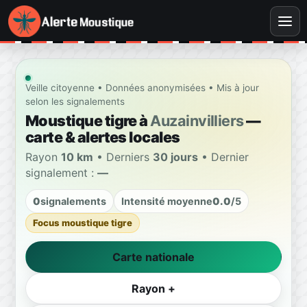
Veille citoyenne • Données anonymisées • Mis à jour
selon les signalements
Moustique tigre à
Auzainvilliers
—
carte & alertes locales
Rayon
10 km
• Derniers
30 jours
• Dernier
signalement :
—
0
signalements
Intensité moyenne
0.0
/5
Focus moustique tigre
Carte nationale
Rayon +