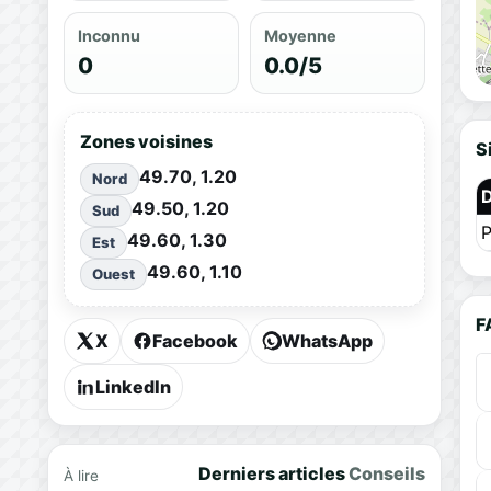
Inconnu
Moyenne
0
0.0/5
Zones voisines
S
49.70, 1.20
Nord
49.50, 1.20
Sud
P
49.60, 1.30
Est
49.60, 1.10
Ouest
F
X
Facebook
WhatsApp
LinkedIn
Derniers articles
Conseils
À lire