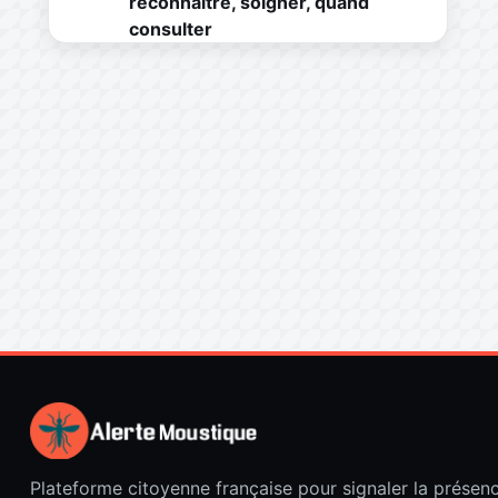
reconnaître, soigner, quand
consulter
Plateforme citoyenne française pour signaler la présen