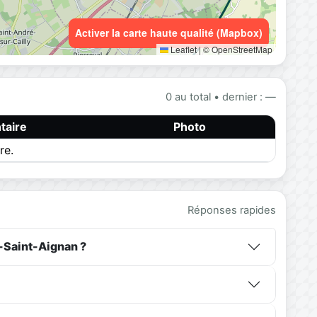
Activer la carte haute qualité (Mapbox)
Leaflet
|
© OpenStreetMap
0 au total • dernier : —
aire
Photo
re.
Réponses rapides
-Saint-Aignan ?