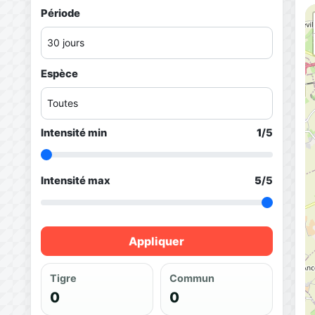
Période
Espèce
Intensité min
1
/5
Intensité max
5
/5
Appliquer
Tigre
Commun
0
0