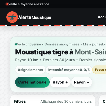
Veille citoyenne en France
Accu
Veille citoyenne • Données anonymisées • Mis à jour selo
Moustique tigre à
Mont-Sai
Rayon
10 km
• Derniers
30 jours
• Dernier signal
0
signalements
Intensité moyenne
0.0
/5
Focus 
Carte nationale
Rayon +
Rayon −
Filtres
C
Affichage des 30 derniers jours