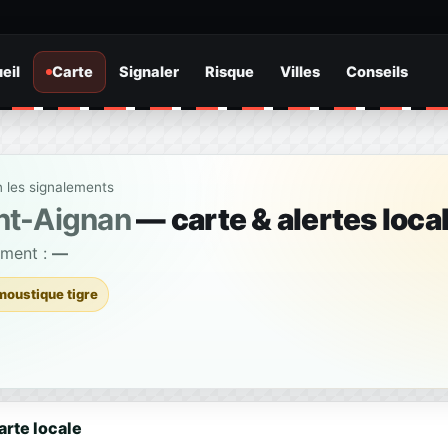
eil
Carte
Signaler
Risque
Villes
Conseils
n les signalements
nt-Aignan
— carte & alertes loca
ement :
—
moustique tigre
arte locale