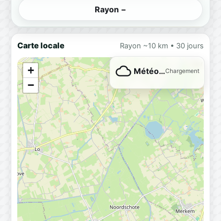
Rayon −
Carte locale
Rayon ~10 km • 30 jours
+
Météo…
Chargement
−