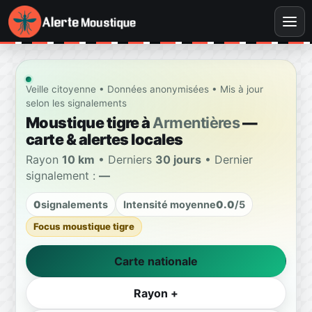
Veille citoyenne • Données anonymisées • Mis à jour
selon les signalements
Moustique tigre à
Armentières
—
carte & alertes locales
Rayon
10 km
• Derniers
30 jours
• Dernier
signalement :
—
0
signalements
Intensité moyenne
0.0
/5
Focus moustique tigre
Carte nationale
Rayon +