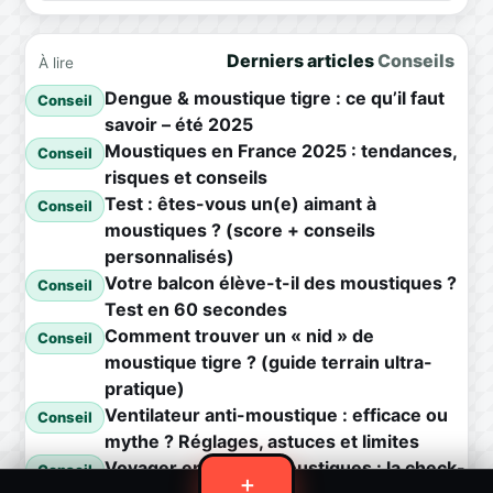
Derniers articles
Conseils
À lire
Dengue & moustique tigre : ce qu’il faut
Conseil
savoir – été 2025
Moustiques en France 2025 : tendances,
Conseil
risques et conseils
Test : êtes-vous un(e) aimant à
Conseil
moustiques ? (score + conseils
personnalisés)
Votre balcon élève-t-il des moustiques ?
Conseil
Test en 60 secondes
Comment trouver un « nid » de
Conseil
moustique tigre ? (guide terrain ultra-
pratique)
Ventilateur anti-moustique : efficace ou
Conseil
mythe ? Réglages, astuces et limites
Voyager en zone à moustiques : la check-
Conseil
＋