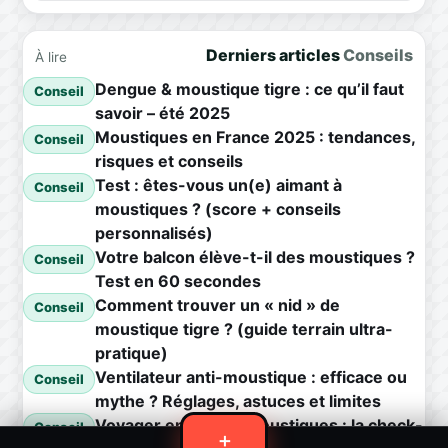
Derniers articles
Conseils
À lire
Dengue & moustique tigre : ce qu’il faut
Conseil
savoir – été 2025
Moustiques en France 2025 : tendances,
Conseil
risques et conseils
Test : êtes-vous un(e) aimant à
Conseil
moustiques ? (score + conseils
personnalisés)
Votre balcon élève-t-il des moustiques ?
Conseil
Test en 60 secondes
Comment trouver un « nid » de
Conseil
moustique tigre ? (guide terrain ultra-
pratique)
Ventilateur anti-moustique : efficace ou
Conseil
mythe ? Réglages, astuces et limites
Voyager en zone à moustiques : la check-
Conseil
＋