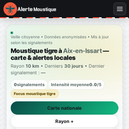
Veille citoyenne • Données anonymisées • Mis à jour
selon les signalements
Moustique tigre à
Aix-en-Issart
—
carte & alertes locales
Rayon
10 km
• Derniers
30 jours
• Dernier
signalement :
—
0
signalements
Intensité moyenne
0.0
/5
Focus moustique tigre
Carte nationale
Rayon +