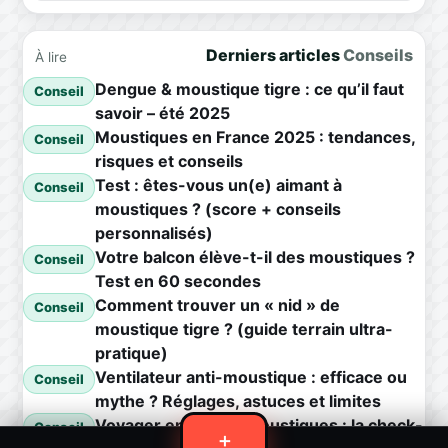
Derniers articles
Conseils
À lire
Dengue & moustique tigre : ce qu’il faut
Conseil
savoir – été 2025
Moustiques en France 2025 : tendances,
Conseil
risques et conseils
Test : êtes-vous un(e) aimant à
Conseil
moustiques ? (score + conseils
personnalisés)
Votre balcon élève-t-il des moustiques ?
Conseil
Test en 60 secondes
Comment trouver un « nid » de
Conseil
moustique tigre ? (guide terrain ultra-
pratique)
Ventilateur anti-moustique : efficace ou
Conseil
mythe ? Réglages, astuces et limites
Voyager en zone à moustiques : la check-
Conseil
＋