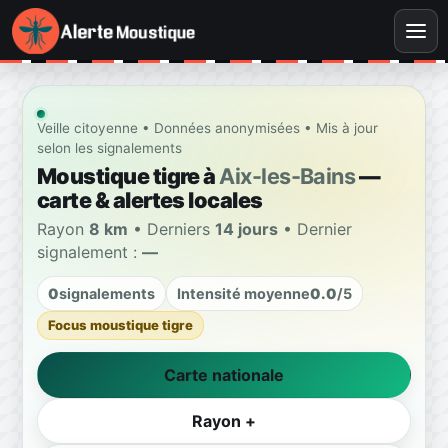
Veille citoyenne • Données anonymisées • Mis à jour
selon les signalements
Moustique tigre à
Aix-les-Bains
—
carte & alertes locales
Rayon
8 km
• Derniers
14 jours
• Dernier
signalement :
—
0
signalements
Intensité moyenne
0.0
/5
Focus moustique tigre
Carte nationale
Rayon +