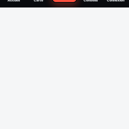
Accueil
Carte
Conseils
Connexion
reconnaître, soigner, quand consulter
Filtres
Affichage des 30 derniers jours
Période
Espèce
Intensité min
1
/5
Intensité max
5
/5
Appliquer