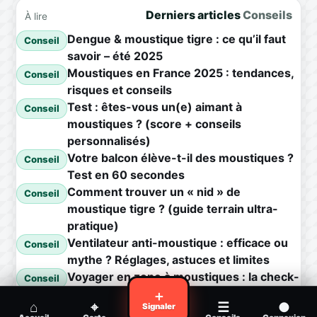
Derniers articles
Conseils
À lire
Dengue & moustique tigre : ce qu’il faut
Conseil
savoir – été 2025
Moustiques en France 2025 : tendances,
Conseil
risques et conseils
Test : êtes-vous un(e) aimant à
Conseil
moustiques ? (score + conseils
personnalisés)
Votre balcon élève-t-il des moustiques ?
Conseil
Test en 60 secondes
Comment trouver un « nid » de
Conseil
moustique tigre ? (guide terrain ultra-
pratique)
Ventilateur anti-moustique : efficace ou
Conseil
mythe ? Réglages, astuces et limites
Voyager en zone à moustiques : la check-
Conseil
list avant départ
＋
⌂
⌖
☰
●
Signaler
Piqûre de moustique infectée :
Conseil