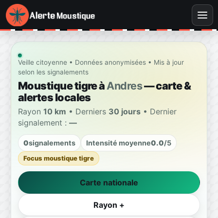
Veille citoyenne • Données anonymisées • Mis à jour
selon les signalements
Moustique tigre à
Andres
— carte &
alertes locales
Rayon
10 km
• Derniers
30 jours
• Dernier
signalement :
—
0
signalements
Intensité moyenne
0.0
/5
Focus moustique tigre
Carte nationale
Rayon +