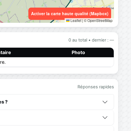
Activer la carte haute qualité (Mapbox)
Leaflet
|
© OpenStreetMap
0 au total • dernier : —
aire
Photo
re.
Réponses rapides
es ?