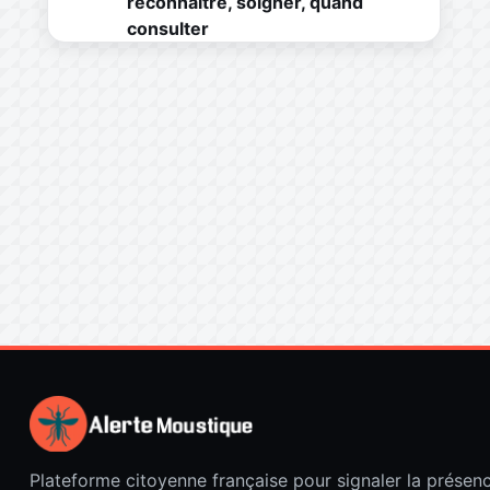
reconnaître, soigner, quand
consulter
Plateforme citoyenne française pour signaler la présen