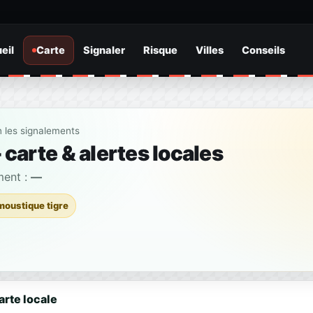
eil
Carte
Signaler
Risque
Villes
Conseils
n les signalements
carte & alertes locales
ment :
—
moustique tigre
arte locale