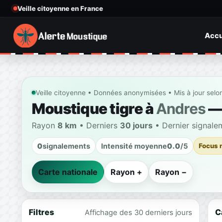
Veille citoyenne en France
Accu
Veille citoyenne • Données anonymisées • Mis à jour selo
Moustique tigre à
Andres
— 
Rayon
8 km
• Derniers
30 jours
• Dernier signale
0
signalements
Intensité moyenne
0.0
/5
Focus 
Carte nationale
Rayon +
Rayon −
Filtres
C
Affichage des 30 derniers jours