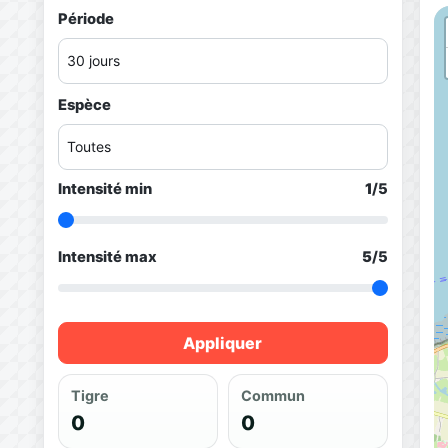
Période
Espèce
Intensité min
1
/5
Intensité max
5
/5
Appliquer
Tigre
Commun
0
0