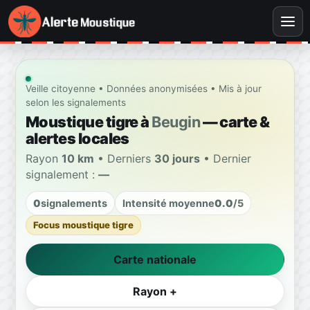
Veille citoyenne • Données anonymisées • Mis à jour
selon les signalements
Moustique tigre à
Beugin
— carte &
alertes locales
Rayon
10 km
• Derniers
30 jours
• Dernier
signalement :
—
0
signalements
Intensité moyenne
0.0
/5
Focus moustique tigre
Carte nationale
Rayon +