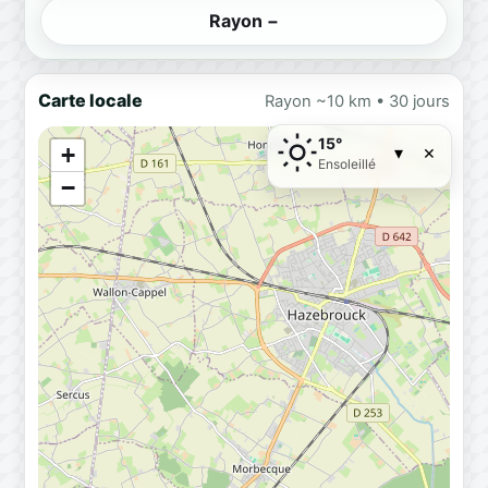
Rayon −
Carte locale
Rayon ~10 km • 30 jours
15°
×
+
▾
Ensoleillé
−