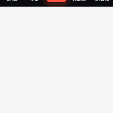
Accueil
Carte
Conseils
Connexion
reconnaître, soigner, quand consulter
Filtres
Affichage des 30 derniers jours
Période
Espèce
Intensité min
1
/5
Intensité max
5
/5
Appliquer