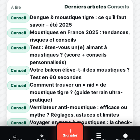
Derniers articles
Conseils
À lire
Dengue & moustique tigre : ce qu’il faut
Conseil
savoir – été 2025
Moustiques en France 2025 : tendances,
Conseil
risques et conseils
Test : êtes-vous un(e) aimant à
Conseil
moustiques ? (score + conseils
personnalisés)
Votre balcon élève-t-il des moustiques ?
Conseil
Test en 60 secondes
Comment trouver un « nid » de
Conseil
moustique tigre ? (guide terrain ultra-
pratique)
Ventilateur anti-moustique : efficace ou
Conseil
mythe ? Réglages, astuces et limites
Voyager en zone à moustiques : la check-
Conseil
list avant départ
＋
⌂
⌖
☰
●
Signaler
Piqûre de moustique infectée :
Conseil