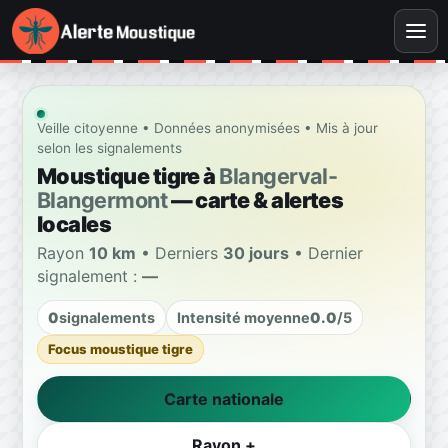
Veille citoyenne • Données anonymisées • Mis à jour
selon les signalements
Moustique tigre à
Blangerval-
Blangermont
— carte & alertes
locales
Rayon
10 km
• Derniers
30 jours
• Dernier
signalement :
—
0
signalements
Intensité moyenne
0.0
/5
Focus moustique tigre
Carte nationale
Rayon +