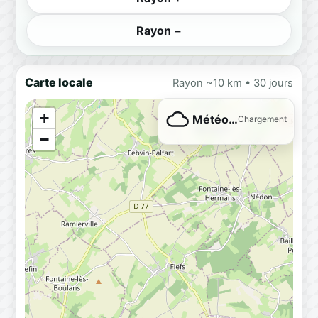
Rayon −
Carte locale
Rayon ~10 km • 30 jours
+
Météo…
Chargement
−