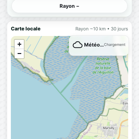
Rayon −
Carte locale
Rayon ~10 km • 30 jours
+
Météo…
Chargement
−