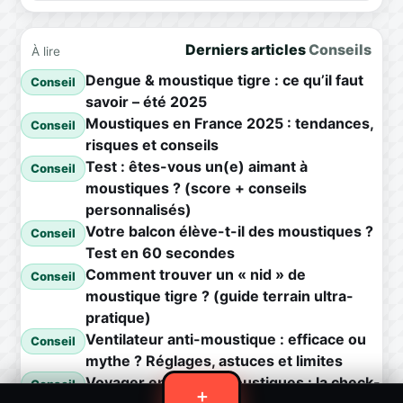
Derniers articles
Conseils
À lire
Dengue & moustique tigre : ce qu’il faut
Conseil
savoir – été 2025
Moustiques en France 2025 : tendances,
Conseil
risques et conseils
Test : êtes-vous un(e) aimant à
Conseil
moustiques ? (score + conseils
personnalisés)
Votre balcon élève-t-il des moustiques ?
Conseil
Test en 60 secondes
Comment trouver un « nid » de
Conseil
moustique tigre ? (guide terrain ultra-
pratique)
Ventilateur anti-moustique : efficace ou
Conseil
mythe ? Réglages, astuces et limites
Voyager en zone à moustiques : la check-
Conseil
＋