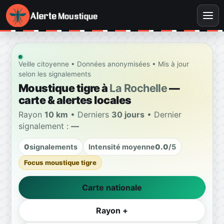
Veille citoyenne • Données anonymisées • Mis à jour
selon les signalements
Moustique tigre à
La Rochelle
—
carte & alertes locales
Rayon
10 km
• Derniers
30 jours
• Dernier
signalement :
—
0
signalements
Intensité moyenne
0.0
/5
Focus moustique tigre
Carte nationale
Rayon +