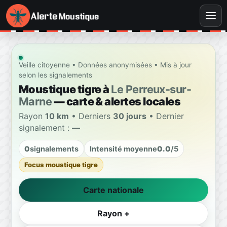
Veille citoyenne • Données anonymisées • Mis à jour
selon les signalements
Moustique tigre à
Le Perreux-sur-
Marne
— carte & alertes locales
Rayon
10 km
• Derniers
30 jours
• Dernier
signalement :
—
0
signalements
Intensité moyenne
0.0
/5
Focus moustique tigre
Carte nationale
Rayon +