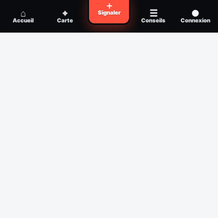
Voyager en zone à moustiques : la check-
＋
Conseil
⌂
⌖
☰
●
Signaler
list avant départ
Accueil
Carte
Conseils
Connexion
Piqûre de moustique infectée :
Conseil
reconnaître, soigner, quand consulter
Filtres
Affichage des 30 derniers jours
Période
Espèce
Intensité min
1
/5
Intensité max
5
/5