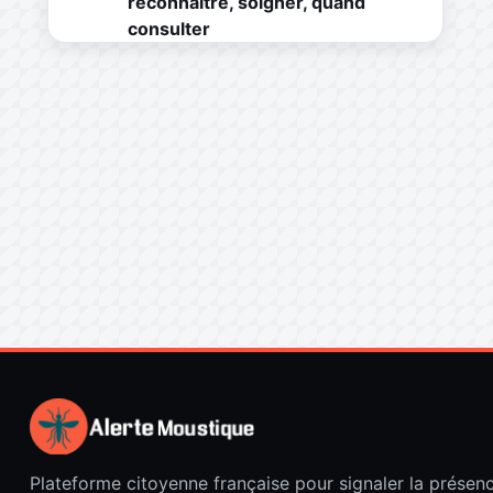
reconnaître, soigner, quand
consulter
Plateforme citoyenne française pour signaler la présen