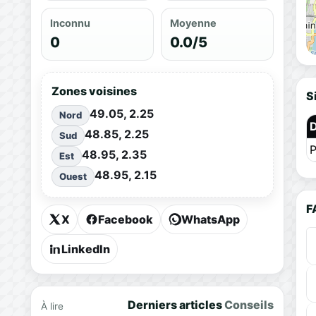
Inconnu
Moyenne
0
0.0/5
Zones voisines
S
49.05, 2.25
Nord
48.85, 2.25
Sud
P
48.95, 2.35
Est
48.95, 2.15
Ouest
F
X
Facebook
WhatsApp
LinkedIn
Derniers articles
Conseils
À lire