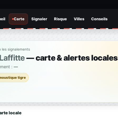
eil
Carte
Signaler
Risque
Villes
Conseils
n les signalements
affitte
— carte & alertes locales
ement :
—
moustique tigre
arte locale