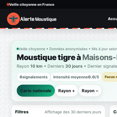
Veille citoyenne en France
Accu
Veille citoyenne • Données anonymisées • Mis à jour selo
Moustique tigre à
Maisons-L
Rayon
10 km
• Derniers
30 jours
• Dernier signal
0
signalements
Intensité moyenne
0.0
/5
Focus 
Carte nationale
Rayon +
Rayon −
Filtres
C
Affichage des 30 derniers jours