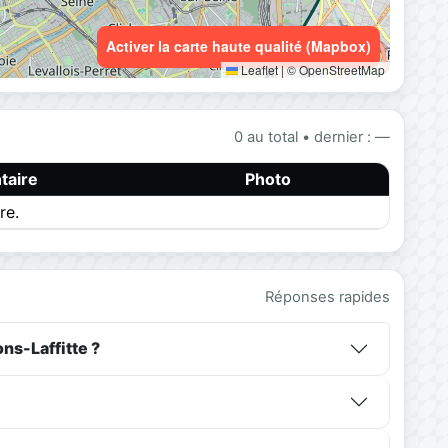
Activer la carte haute qualité (Mapbox)
Leaflet
|
© OpenStreetMap
0 au total • dernier : —
aire
Photo
re.
Réponses rapides
ns-Laffitte ?