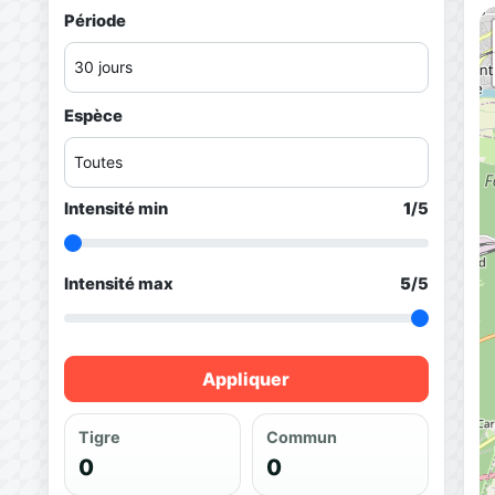
Période
Espèce
Intensité min
1
/5
Intensité max
5
/5
Appliquer
Tigre
Commun
0
0