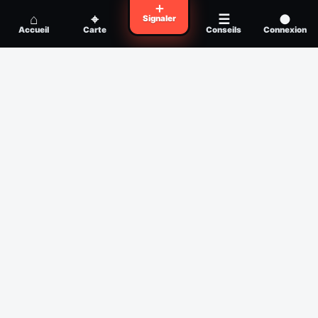
Voyager en zone à moustiques : la check-
＋
Conseil
⌂
⌖
☰
●
Signaler
list avant départ
Accueil
Carte
Conseils
Connexion
Piqûre de moustique infectée :
Conseil
reconnaître, soigner, quand consulter
Filtres
Affichage des 30 derniers jours
Période
Espèce
Intensité min
1
/5
Intensité max
5
/5