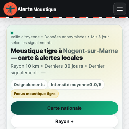
Veille citoyenne • Données anonymisées • Mis à jour
selon les signalements
Moustique tigre à
Nogent-sur-Marne
— carte & alertes locales
Rayon
10 km
• Derniers
30 jours
• Dernier
signalement :
—
0
signalements
Intensité moyenne
0.0
/5
Focus moustique tigre
Carte nationale
Rayon +