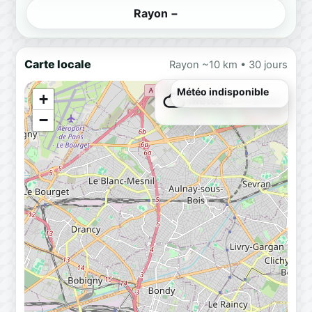
Rayon −
Carte locale
Rayon ~10 km • 30 jours
+
Météo…
Chargement
−