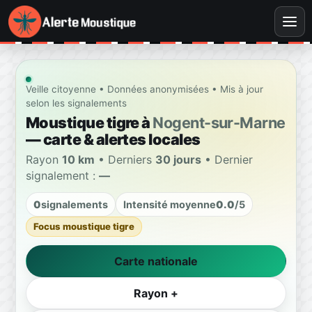
Veille citoyenne • Données anonymisées • Mis à jour
selon les signalements
Moustique tigre à
Nogent-sur-Marne
— carte & alertes locales
Rayon
10 km
• Derniers
30 jours
• Dernier
signalement :
—
0
signalements
Intensité moyenne
0.0
/5
Focus moustique tigre
Carte nationale
Rayon +