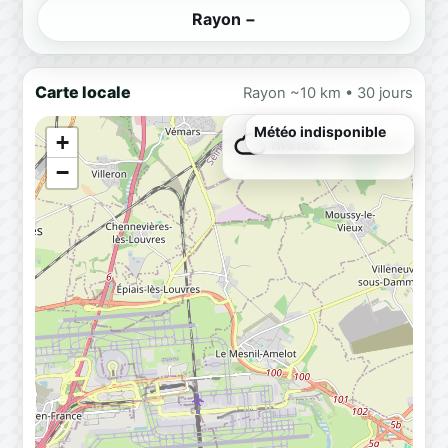
Rayon −
Carte locale
Rayon ~10 km • 30 jours
Météo indisponible
+
Météo…
Chargement
−