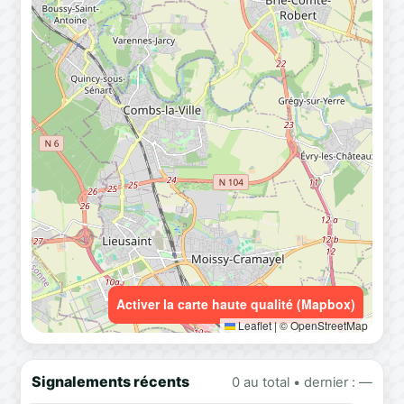
Activer la carte haute qualité (Mapbox)
Leaflet
|
© OpenStreetMap
Signalements récents
0 au total • dernier : —