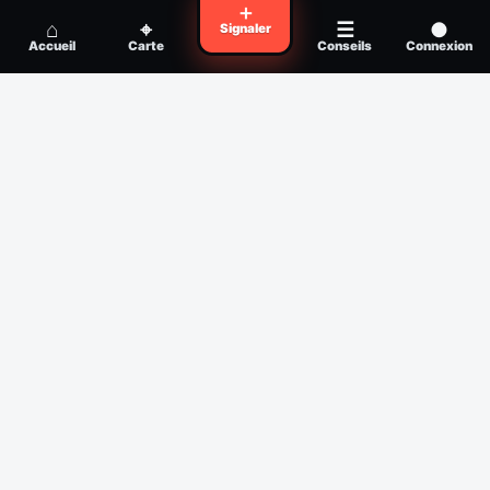
Voyager en zone à moustiques : la check-
＋
Conseil
⌂
⌖
☰
●
Signaler
list avant départ
Accueil
Carte
Conseils
Connexion
Piqûre de moustique infectée :
Conseil
reconnaître, soigner, quand consulter
Filtres
Affichage des 30 derniers jours
Période
Espèce
Intensité min
1
/5
Intensité max
5
/5